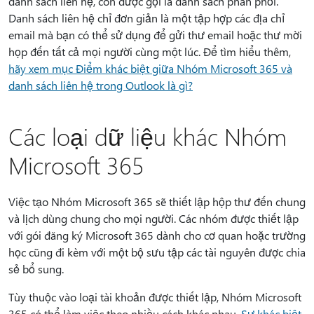
danh sách liên hệ, còn được gọi là danh sách phân phối.
Danh sách liên hệ chỉ đơn giản là một tập hợp các địa chỉ
email mà bạn có thể sử dụng để gửi thư email hoặc thư mời
họp đến tất cả mọi người cùng một lúc. Để tìm hiểu thêm,
hãy xem mục Điểm khác biệt giữa Nhóm Microsoft 365 và
danh sách liên hệ trong Outlook là gì?
Các loại dữ liệu khác Nhóm
Microsoft 365
Việc tạo Nhóm Microsoft 365 sẽ thiết lập hộp thư đến chung
và lịch dùng chung cho mọi người. Các nhóm được thiết lập
với gói đăng ký Microsoft 365 dành cho cơ quan hoặc trường
học cũng đi kèm với một bộ sưu tập các tài nguyên được chia
sẻ bổ sung.
Tùy thuộc vào loại tài khoản được thiết lập, Nhóm Microsoft
365 có thể làm việc theo nhiều cách khác nhau.
Sự khác biệt