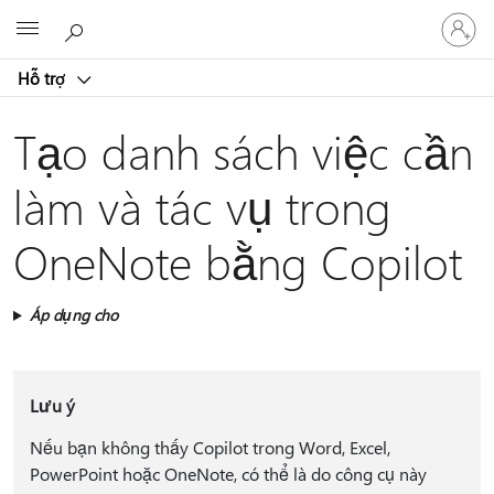
Đăng
Microsoft
nhập
tài
Hỗ trợ
khoản
của
bạn
Tạo danh sách việc cần
làm và tác vụ trong
OneNote bằng Copilot
Áp dụng cho
Lưu ý
Nếu bạn không thấy Copilot trong Word, Excel,
PowerPoint hoặc OneNote, có thể là do công cụ này