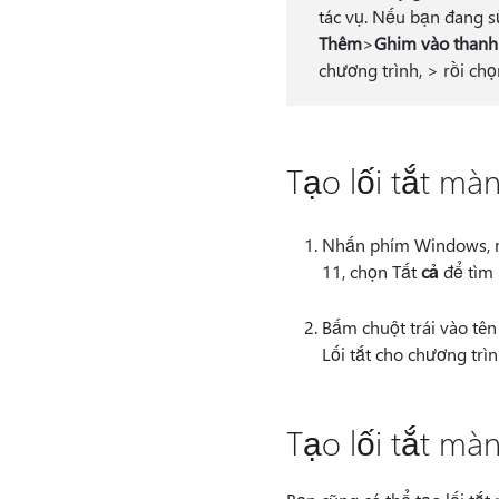
tác vụ. Nếu bạn đang 
Thêm
>
Ghim vào thanh 
chương trình,
> rồi chọ
Tạo lối tắt mà
Nhấn phím Windows, rồ
11, chọn Tất
cả
để tìm
Bấm chuột trái vào tên
Lối tắt cho chương trì
Tạo lối tắt màn