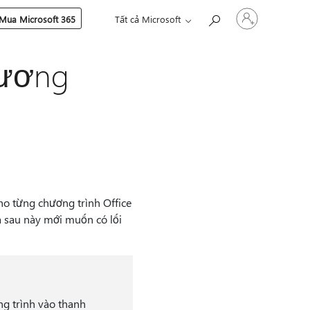
Đăng
Mua Microsoft 365
Tất cả Microsoft
nhập
tài
khoản
hương
của
bạn
cho từng chương trình Office
mà sau này mới muốn có lối
ng trình vào thanh