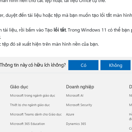
màn hình nền cho các tệp hoặc tài liệu Office cụ thể.
, duyệt đến tài liệu hoặc tệp mà bạn muốn tạo lối tắt màn hình
 tài liệu, rồi bấm vào Tạo
lối tắt
. Trong Windows 11 có thể bạn
.
ặc tệp đó sẽ xuất hiện trên màn hình nền của bạn.
Thông tin này có hữu ích không?
Có
Không
Giáo dục
Doanh nghiệp
D
Microsoft trong ngành giáo dục
Microsoft AI
Nh
Thiết bị cho ngành giáo dục
Microsoft Security
Mi
Microsoft Teams dành cho Giáo dục
Azure
Hỗ
đi
Microsoft 365 Education
Dynamics 365
C