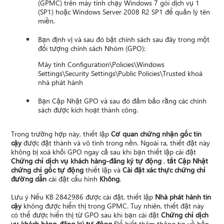
(GPMC) trên máy tính chạy Windows 7 gói dịch vụ 1
(SP1) hoặc Windows Server 2008 R2 SP1 để quản lý tên
miền.
Bạn định vị và sau đó bật chính sách sau đây trong một
đối tượng chính sách Nhóm (GPO):
Máy tính Configuration\Policies\Windows
Settings\Security Settings\Public Policies\Trusted khoá
nhà phát hành
Bạn Cập Nhật GPO và sau đó đảm bảo rằng các chính
sách được kích hoạt thành công.
Trong trường hợp này, thiết lập
Cơ quan chứng nhận gốc tin
cậy
được đặt thành và vô tình trong nền. Ngoài ra, thiết đặt này
không bị xoá khỏi GPO ngay cả sau khi bạn thiết lập cài đặt
Chứng chỉ dịch vụ khách hàng-đăng ký tự động
,
tắt Cập Nhật
chứng chỉ gốc tự động
thiết lập và
Cài đặt xác thực chứng chỉ
đường dẫn
cài đặt cấu hình
Không
.
Lưu ý Nếu KB 2842986 được cài đặt, thiết lập
Nhà phát hành tin
cậy
không được hiển thị trong GPMC. Tuy nhiên, thiết đặt này
có thể được hiển thị từ GPO sau khi bạn cài đặt
Chứng chỉ dịch
vụ khách hàng-đăng ký tự động
Để biết thêm thông tin về bản