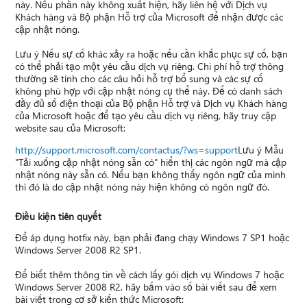
này. Nếu phần này không xuất hiện, hãy liên hệ với Dịch vụ
Khách hàng và Bộ phận Hỗ trợ của Microsoft để nhận được các
cập nhật nóng.
Lưu ý Nếu sự cố khác xảy ra hoặc nếu cần khắc phục sự cố, bạn
có thể phải tạo một yêu cầu dịch vụ riêng. Chi phí hỗ trợ thông
thường sẽ tính cho các câu hỏi hỗ trợ bổ sung và các sự cố
không phù hợp với cập nhật nóng cụ thể này. Để có danh sách
đầy đủ số điện thoại của Bộ phận Hỗ trợ và Dịch vụ Khách hàng
của Microsoft hoặc để tạo yêu cầu dịch vụ riêng, hãy truy cập
website sau của Microsoft:
http://support.microsoft.com/contactus/?ws=support
Lưu ý Mẫu
"Tải xuống cập nhật nóng sẵn có" hiển thị các ngôn ngữ mà cập
nhật nóng này sẵn có. Nếu bạn không thấy ngôn ngữ của mình
thì đó là do cập nhật nóng này hiện không có ngôn ngữ đó.
Điều kiện tiên quyết
Để áp dụng hotfix này, bạn phải đang chạy Windows 7 SP1 hoặc
Windows Server 2008 R2 SP1.
Để biết thêm thông tin về cách lấy gói dịch vụ Windows 7 hoặc
Windows Server 2008 R2, hãy bấm vào số bài viết sau để xem
bài viết trong cơ sở kiến thức Microsoft: