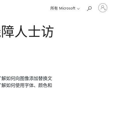
请
所有 Microsoft
登
录
你
供残障人士访
的
帐
户
了解如何向图像添加替换文
了解如何使用字体、颜色和