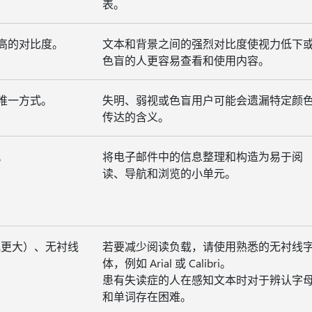
表。
高的对比度。
文本和背景之间的强烈对比度使视力低下
色盲的人更容易查看和使用内容。
唯一方式。
失明、弱视或色盲用户可能会遗漏特定颜
传达的含义。
。
将电子邮件中的信息整理和构造为易于阅
读、导航和浏览的小单元。
或更大）、无衬线
若要减少阅读负载，请使用熟悉的无衬线
体，例如 Arial 或 Calibri。
患有失读症的人在感知文本时对于辨认字
和单词存在困难。