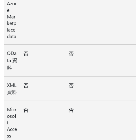
Azur
e
Mar
ketp
lace
data
ODa
否
否
ta 資
料
XML
否
否
資料
Micr
否
否
osof
t
Acce
ss