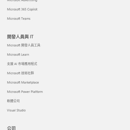
Microsoft 365 Copilot
Microsoft Teams
開發人員與 IT
Microsoft 開發人員工具
Microsoft Learn
支援 AI 市場應用程式
Microsoft 技術社群
Microsoft Marketplace
Microsoft Power Platform
軟體公司
Visual Studio
公司