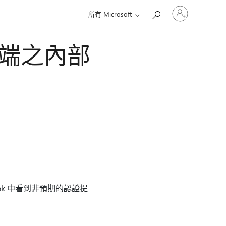
登
所有 Microsoft
入
您
的
用戶端之內部
帳
戶
tlook 中看到非預期的認證提