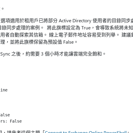
數。
lDirSync 選項適用於租用戶已將部分 Active Directory 使用者
未進行目錄同步處理的案例。 將此旗標設定為 True，會導致系統將
自動探索其信箱。 線上電子郵件地址容易受到列舉。 建議針對所有 Act
，並將此旗標保留為預設值 False。
tialDirSync 之後，約需要 3 個小時才能讓雲端完全飽和。
ine

alse

使用說明，請參考這個主題「
Connect to Exchange Online PowerShell
」