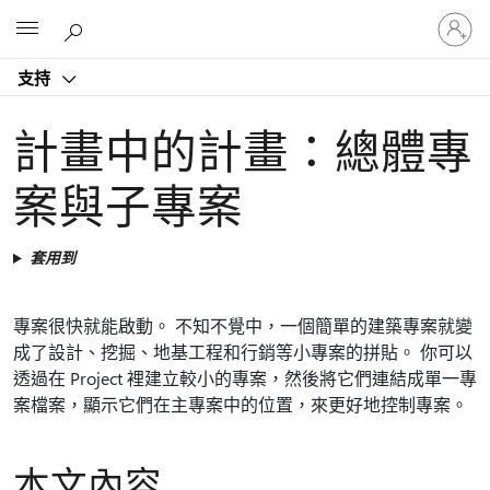
登
Microsoft
入
您
支持
的
帳
戶
計畫中的計畫：總體專
案與子專案
套用到
專案很快就能啟動。 不知不覺中，一個簡單的建築專案就變
成了設計、挖掘、地基工程和行銷等小專案的拼貼。 你可以
透過在 Project 裡建立較小的專案，然後將它們連結成單一專
案檔案，顯示它們在主專案中的位置，來更好地控制專案。
本文內容