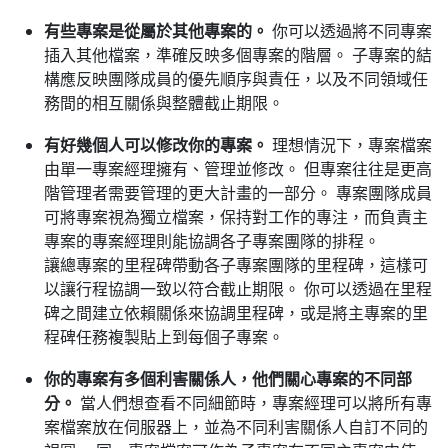
有些專案是從屬於其他專案的。
你可以透過將不同專案
插入其他檔案，準確反映多個專案的階層。 子專案的結
構應反映團隊成員的優先順序與責任，以及不同領域任
務間的相互關係與整體截止期限。
有好幾個人可以修改你的專案。
理想情況下，專案檔案
由單一專案經理擁有、管理並修改。 但專案往往是更高
階管理者需要管理的更大計畫的一部分。 專案團隊成員
可將專案視為獨立檔案，保持對工作的專注，而負責主
專案的專案經理則能協調各子專案團隊的排程。
讓總專案的里程碑帶動各子專案團隊的里程碑，這樣可
以讓行程協調一致以符合截止期限。 你可以透過在里程
碑之間建立依賴關係來協調里程碑，或是將主專案的里
程碑任務複製貼上到每個子專案。
你的專案有多個利害關係人，他們關心專案的不同部
分。
當人們想查看不同細節時，專案經理可以將所有專
案檔案放在伺服器上，並為不同利害關係人自訂不同的