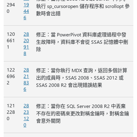
294
19
執行 sp_cursoropen 儲存程序和 scrollopt 參
0
44
數時會出錯
6
120
28
修正：當 PowerPivot 資料庫處理過程中發
661
20
生故障時，資料庫不會從 SSAS 記憶體中刪
1
91
除
8
122
28
修正：當你執行 MDX 查詢，返回多個計算
696
21
出的成員時，SSAS 2008、SSAS 2012 或
2
83
SSAS 2008 R2 會出現錯誤結果
6
121
28
修正：當你在 SQL Server 2008 R2 中丟棄
228
23
不存在的密碼來更改對稱金鑰時，對稱金鑰
0
12
會意外關閉
0