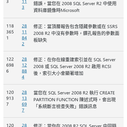
3
11
錯誤，當您在 2008 SQL Server R2 中使用
3
資料庫鏡像時Microsoft
118
28
修正：當頂層報告包含隱藏參數或在 SSRS
365
11
2008 R2 中沒有參數時，鑽孔報告的參數面
1
84
板缺失
2
122
28
修正：在你在線重建索引並在 SQL Server
698
12
2008 或 SQL Server 2008 R2 啟用 RCSI
6
88
後，索引大小會顯著增加
4
120
28
當您在 SQL Server 2008 R2 執行 CREATE
913
13
PARTITION FUNCTION 陳述式時，會出現
7
69
「系統斷言檢查失敗」錯誤訊息
7
120
28
修正：當你在 2008 R2 SQL Server 中同時