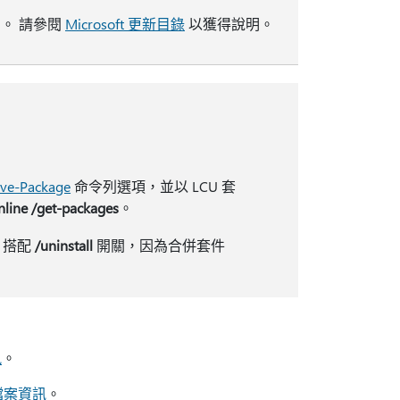
S。 請參閱
Microsoft 更新目錄
以獲得說明。
ve-Package
命令列選項，並以 LCU 套
line /get-packages
。
 ，搭配
/uninstall
開關，因為合併套件
訊
。
的檔案資訊
。