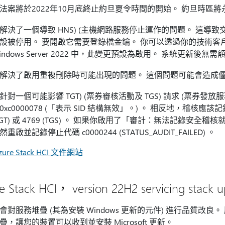
法案將於2022年10月底終止約旦夏令時間的開始。 約旦時區將永
解決了一個導致 HNS) (主機網路服務停止運作的問題。 這導致交通中斷。
設被停用。 要開啟它需要登錄檔金鑰。 你可以透過你的技術客戶經理 (
indows Server 2022 中，此變更預設為啟用。 系統更新後無
解決了啟用重複刪除時可能出現的問題。 這個問題可能會造成
針對一個可能影響 TGT) (票券審核活動及 TGS) 請求 (票券發放
0xc0000078 (「表示 SID 結構無效」。) 。 相反地，稽核應該記錄
TGT) 或 4769 (TGS) 。 如果你啟用了「審計：無法記錄
然重啟並記錄停止代碼 c0000244 (STATUS_AUDIT_FAILED) 。
ure Stack HCI 文件網站
e Stack HCI， version 22H2 servicing stack u
會對服務堆疊 (其為安裝 Windows 更新的元件) 進行品質改良。
疊，讓您的裝置可以收到並安裝 Microsoft 更新。