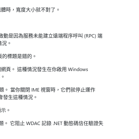
粗體時，寬度大小就不對了。
啟動是因為服務未能建立遠端程序呼叫 (RPC) 端
情況。
和分頁的標題是錯的。
打開網頁。 這種情況發生在你啟用 Windows
時。
的問題。 當你關閉 IME 視窗時，它們就停止運作
 1.0，則會發生這種情況。
顯示。
的問題。 它阻止 WDAC 記錄 .NET 動態碼信任驗證失