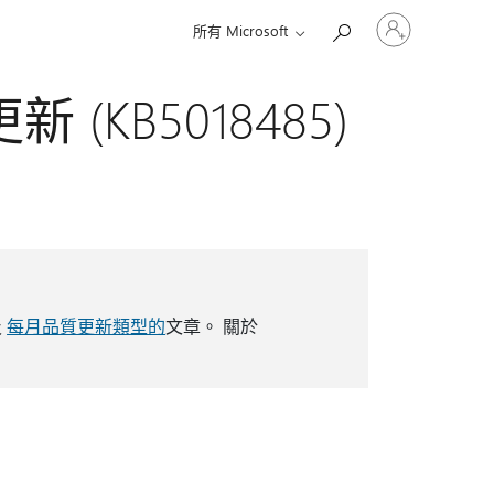
登
所有 Microsoft
入
您
的
 (KB5018485)
帳
戶
及
每月品質更新類型的
文章。 關於