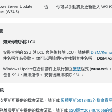
ows Server Update
否
你可以手動將此更新匯入 WSU
ces (WSUS)
意
如果你想拆除 LCU
安裝合併的 SSU 與 LCU 套件後移除 LCU，請使用
DISM/Remo
件名稱作為參數。 你可以用這個指令找到套件名稱：
DISM /on
Windows Update在合併套件上執行獨立
安裝
程式 (
wusa.exe
)
包含 SSU，無法運作。 安裝後無法移除 SSU。
訊
次更新所提供的檔案清單，請下載
累積更新5018485的檔案資
務堆疊更新中提供的檔案清單，請下載
SSU版本20349.1066