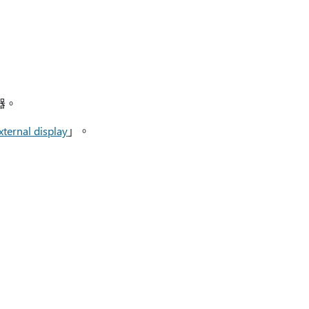
器。
ternal display
」。