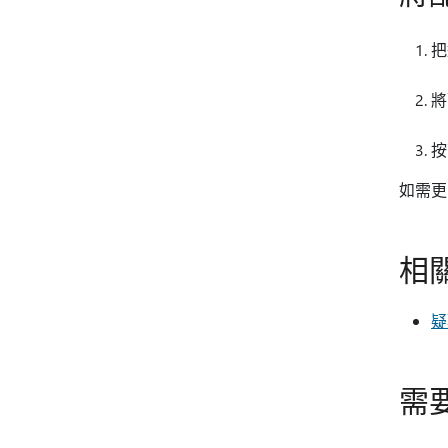
把
將
如需更
相
疑
需