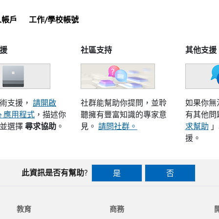
人帳戶
工作/學校帳號
援
社區支持
其他支援
技術支援，
請開啟
社群能幫助你提問，並聆
如果你無法使
ace 應用程式
，描述你
聽擁有豐富知識的專家意
有其他問
題並選擇
尋求協助
。
見。
請問社群。
求幫助
」
援。
此資訊是否有幫助?
是
否
教育
商務