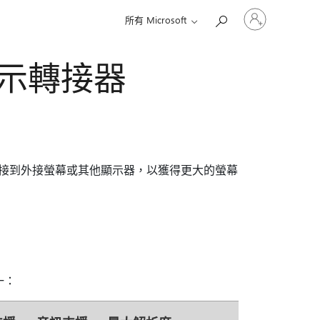
登
所有 Microsoft
入
您
的
 轉顯示轉接器
帳
戶
-C 轉顯示卡接到外接螢幕或其他顯示器，以獲得更大的螢幕
一：