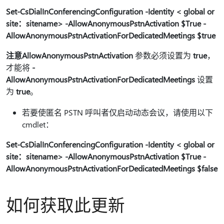
Set-CsDialInConferencingConfiguration -Identity < global or
site：sitename> -AllowAnonymousPstnActivation $True -
AllowAnonymousPstnActivationForDedicatedMeetings $true
注意
AllowAnonymousPstnActivation
参数必须设置为
true
，
才能将
-
AllowAnonymousPstnActivationForDedicatedMeetings
设置
为
true
。
若要使匿名 PSTN 呼叫者仅启动动态会议，请使用以下
cmdlet：
Set-CsDialInConferencingConfiguration -Identity < global or
site：sitename> -AllowAnonymousPstnActivation $True -
AllowAnonymousPstnActivationForDedicatedMeetings $false
如何获取此更新