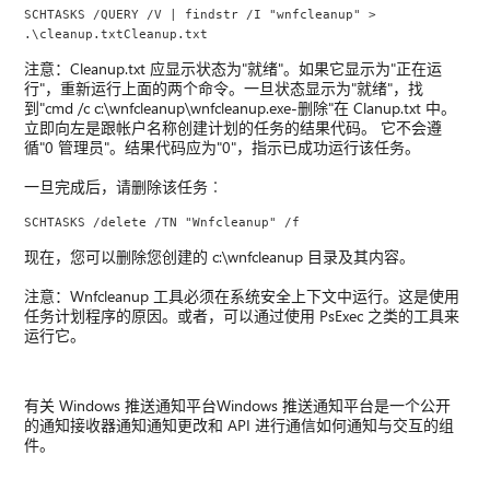
SCHTASKS /QUERY /V | findstr /I "wnfcleanup" > 
.\cleanup.txtCleanup.txt
注意：Cleanup.txt 应显示状态为"就绪"。如果它显示为"正在运
行"，重新运行上面的两个命令。一旦状态显示为"就绪"，找
到"cmd /c c:\wnfcleanup\wnfcleanup.exe-删除"在 Clanup.txt 中。
立即向左是跟帐户名称创建计划的任务的结果代码。 它不会遵
循"0 管理员"。结果代码应为"0"，指示已成功运行该任务。
一旦完成后，请删除该任务︰
SCHTASKS /delete /TN "Wnfcleanup" /f
现在，您可以删除您创建的 c:\wnfcleanup 目录及其内容。
注意：Wnfcleanup 工具必须在系统安全上下文中运行。这是使用
任务计划程序的原因。或者，可以通过使用 PsExec 之类的工具来
运行它。
有关 Windows 推送通知平台Windows 推送通知平台是一个公开
的通知接收器通知通知更改和 API 进行通信如何通知与交互的组
件。