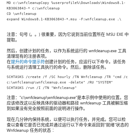
MD c:\wnfcleanupCopy %userprofile%\Downloads\Windows8.1-
KB3063843-* c:\wnfcleanup
CD \wnfcleanup
expand Windows8.1-KB3063843-*.msu -F:wnfcleanup.exe .\
注意：句号 (。。) 很重要，因为它说到当前位置所在 MSU EXE 中
提取。
然后，创建计划的任务，以作为系统运行的 wnfcleanup.exe 工具
清理现有的注册表项。
在
提升的命令提示符
创建计划的任务，应运行以下命令。该任务
与系统运行清理工具执行的命令。然后，删除该任务。
SCHTASKS /create /f /SC hourly /TN Wnfcleanup /TR "cmd /c 
c:\wnfcleanup\wnfcleanup.exe -delete" /RU "SYSTEM" 
SCHTASKS /run /I /TN "Wnfcleanup"
注意："c:\wnfcleanup\wnfcleanup.exe"是本示例中使用的位置。您
应该修改这以反映具体的驱动器和路径 wnfcleanup 工具被解压缩
到如果没有完全按照前面的说明进行操作。
现在几分钟内保持系统，以便可以执行任务，并完成。您可以检
查以查看它是否已完成并通过运行以下命令来返回到"就绪"状态的
Wnfcleanup 任务的状态︰