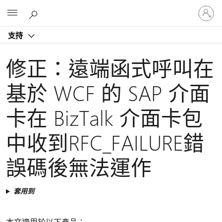
登
Microsoft
入
您
支持
的
帳
戶
修正：遠端函式呼叫在
基於 WCF 的 SAP 介面
卡在 BizTalk 介面卡包
中收到RFC_FAILURE錯
誤碼後無法運作
套用到
本文適用於以下產品：