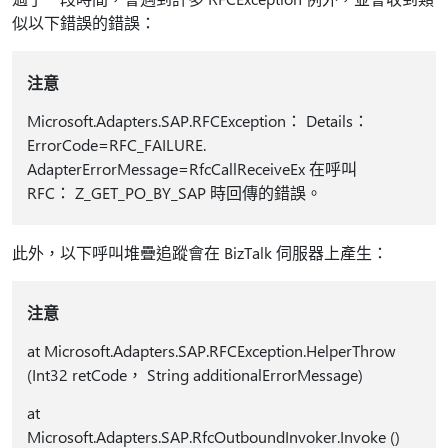
似以下錯誤的錯誤：
注意
Microsoft.Adapters.SAP.RFCException： Details：
ErrorCode=RFC_FAILURE.
AdapterErrorMessage=RfcCallReceiveEx 在呼叫
RFC： Z_GET_PO_BY_SAP 時回傳的錯誤。
此外，以下呼叫堆疊追蹤會在 BizTalk 伺服器上產生：
注意
at Microsoft.Adapters.SAP.RFCException.HelperThrow
(Int32 retCode， String additionalErrorMessage)
at
Microsoft.Adapters.SAP.RfcOutboundInvoker.Invoke ()