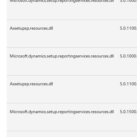
Microsoft.dynamics.setup.reportingservices.resources.dll
5.0.1000
Axsetupsp.resources.dll
5.0.1100
Microsoft.dynamics.setup.reportingservices.resources.dll
5.0.1000
Axsetupsp.resources.dll
5.0.1100
Microsoft.dynamics.setup.reportingservices.resources.dll
5.0.1500