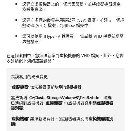
您建立虛擬機器上的一個叢集節點，並將虛擬機器設定
為叢集資源。
您建立多個的叢集共用磁碟區 (CSV) 資源，並建立一個虛
擬硬碟 (VHD) 檔案，每個 csv 檔案中。
您可以使用 [Hyper-V 管理員 」 嘗試將 VHD 檔案新增至
虛擬機器。
在這個案例中，您無法新增到虛擬機器的 VHD 檔案。此外，您會
收到類似下列的錯誤訊息：
錯誤套用的硬碟變更
'
虛擬機器
' 無法將資源新增到 '
虛擬機器
'
無法新增 '
C:\ClusterStorage\Volume3\Test3.vhdx
'。磁碟
已連線到虛擬機器 '
虛擬機器
'。(虛擬機器識別碼
虛擬機器
識別碼
)
'
虛擬機器
' 無法新增資源。(虛擬機器識別碼
虛擬機器識別
碼
)