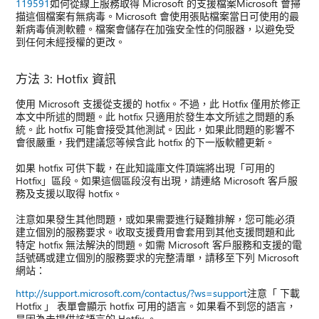
119591
如何從線上服務取得 Microsoft 的支援檔案Microsoft 會掃
描這個檔案有無病毒。Microsoft 會使用張貼檔案當日可使用的最
新病毒偵測軟體。檔案會儲存在加強安全性的伺服器，以避免受
到任何未經授權的更改。
方法 3: Hotfix 資訊
使用 Microsoft 支援從支援的 hotfix。不過，此 Hotfix 僅用於修正
本文中所述的問題。此 hotfix 只適用於發生本文所述之問題的系
統。此 hotfix 可能會接受其他測試。因此，如果此問題的影響不
會很嚴重，我們建議您等候含此 hotfix 的下一版軟體更新。
如果 hotfix 可供下載，在此知識庫文件頂端將出現「可用的
Hotfix」區段。如果這個區段沒有出現，請連絡 Microsoft 客戶服
務及支援以取得 hotfix。
注意如果發生其他問題，或如果需要進行疑難排解，您可能必須
建立個別的服務要求。收取支援費用會套用到其他支援問題和此
特定 hotfix 無法解決的問題。如需 Microsoft 客戶服務和支援的電
話號碼或建立個別的服務要求的完整清單，請移至下列 Microsoft
網站：
http://support.microsoft.com/contactus/?ws=support
注意「 下載
Hotfix 」 表單會顯示 hotfix 可用的語言。如果看不到您的語言，
是因為未提供該語言的 Hotfix 。