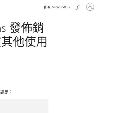
登
所有 Microsoft
入
您
的
ins 發佈銷
帳
戶
被其他使用
錯誤訊息：