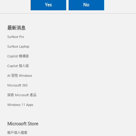
Yes
No
最新消息
Surface Pro
Surface Laptop
Copilot 機構版
Copilot 個人版
AI 登陸 Windows
Microsoft 365
探索 Microsoft 產品
Windows 11 Apps
Microsoft Store
帳戶個人檔案