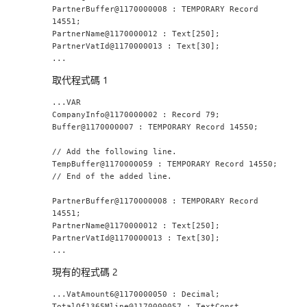
PartnerBuffer@1170000008 : TEMPORARY Record 
14551;
PartnerName@1170000012 : Text[250];
PartnerVatId@1170000013 : Text[30];
...
取代程式碼 1
...VAR
CompanyInfo@1170000002 : Record 79;
Buffer@1170000007 : TEMPORARY Record 14550;
// Add the following line.
TempBuffer@1170000059 : TEMPORARY Record 14550;
// End of the added line.
PartnerBuffer@1170000008 : TEMPORARY Record 
14551;
PartnerName@1170000012 : Text[250];
PartnerVatId@1170000013 : Text[30];
...
現有的程式碼 2
...VatAmount6@1170000050 : Decimal;
TotalOf1365Mline@1170000057 : TextConst 