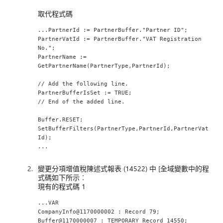
取代程式碼
...PartnerId := PartnerBuffer."Partner ID";
PartnerVatId := PartnerBuffer."VAT Registration 
No.";
PartnerName := 
GetPartnerName(PartnerType,PartnerId);
// Add the following line.
PartnerBufferIsSet := TRUE;
// End of the added line.
Buffer.RESET;
SetBufferFilters(PartnerType,PartnerId,PartnerVat
Id);
...
變更分項增值稅陳述式報表 (14522) 中 [全域變數中的程
式碼如下所示︰
現有的程式碼 1
...VAR
CompanyInfo@1170000002 : Record 79;
Buffer@1170000007 : TEMPORARY Record 14550;