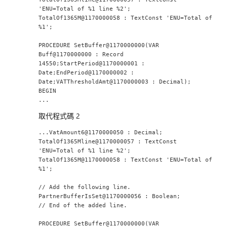
'ENU=Total of %1 line %2';
TotalOf1365M@1170000058 : TextConst 'ENU=Total of 
%1';
PROCEDURE SetBuffer@1170000000(VAR 
Buff@1170000000 : Record 
14550;StartPeriod@1170000001 : 
Date;EndPeriod@1170000002 : 
Date;VATThresholdAmt@1170000003 : Decimal);
BEGIN
...
取代程式碼 2
...VatAmount6@1170000050 : Decimal;
TotalOf1365Mline@1170000057 : TextConst 
'ENU=Total of %1 line %2';
TotalOf1365M@1170000058 : TextConst 'ENU=Total of 
%1';
// Add the following line.
PartnerBufferIsSet@1170000056 : Boolean;
// End of the added line.
PROCEDURE SetBuffer@1170000000(VAR 