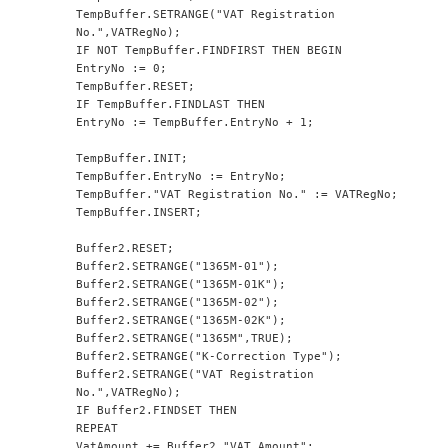
TempBuffer.SETRANGE("VAT Registration 
No.",VATRegNo);
IF NOT TempBuffer.FINDFIRST THEN BEGIN
EntryNo := 0;
TempBuffer.RESET;
IF TempBuffer.FINDLAST THEN
EntryNo := TempBuffer.EntryNo + 1;
TempBuffer.INIT;
TempBuffer.EntryNo := EntryNo;
TempBuffer."VAT Registration No." := VATRegNo;
TempBuffer.INSERT;
Buffer2.RESET;
Buffer2.SETRANGE("1365M-01");
Buffer2.SETRANGE("1365M-01K");
Buffer2.SETRANGE("1365M-02");
Buffer2.SETRANGE("1365M-02K");
Buffer2.SETRANGE("1365M",TRUE);
Buffer2.SETRANGE("K-Correction Type");
Buffer2.SETRANGE("VAT Registration 
No.",VATRegNo);
IF Buffer2.FINDSET THEN
REPEAT
VatAmount += Buffer2."VAT Amount";