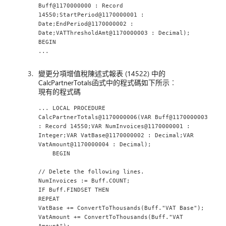
Buff@1170000000 : Record 
14550;StartPeriod@1170000001 : 
Date;EndPeriod@1170000002 : 
Date;VATThresholdAmt@1170000003 : Decimal);
BEGIN
...
變更分項增值稅陳述式報表 (14522) 中的
CalcPartnerTotals函式中的程式碼如下所示︰
現有的程式碼
... LOCAL PROCEDURE 
CalcPartnerTotals@1170000006(VAR Buff@1170000003 
: Record 14550;VAR NumInvoices@1170000001 : 
Integer;VAR VatBase@1170000002 : Decimal;VAR 
VatAmount@1170000004 : Decimal);
    BEGIN
// Delete the following lines.
NumInvoices := Buff.COUNT;
IF Buff.FINDSET THEN
REPEAT
VatBase += ConvertToThousands(Buff."VAT Base");
VatAmount += ConvertToThousands(Buff."VAT 
Amount");