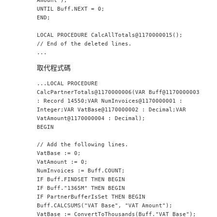
UNTIL Buff.NEXT = 0;
END;
LOCAL PROCEDURE CalcAllTotals@1170000015();
// End of the deleted lines.
...
取代程式碼
...LOCAL PROCEDURE 
CalcPartnerTotals@1170000006(VAR Buff@1170000003 
: Record 14550;VAR NumInvoices@1170000001 : 
Integer;VAR VatBase@1170000002 : Decimal;VAR 
VatAmount@1170000004 : Decimal);
BEGIN
// Add the following lines.
VatBase := 0;
VatAmount := 0;
NumInvoices := Buff.COUNT;
IF Buff.FINDSET THEN BEGIN
IF Buff."1365M" THEN BEGIN
IF PartnerBufferIsSet THEN BEGIN
Buff.CALCSUMS("VAT Base", "VAT Amount");
VatBase := ConvertToThousands(Buff."VAT Base");