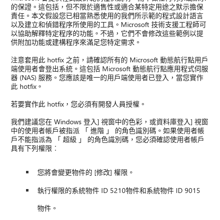
的保證。這包括，但不限於適售性或適合某特定用途之默示擔保
責任。本文假設您已相當熟悉使用的我們所示範的程式設計語言
以及建立和偵錯程序所使用的工具。Microsoft 技術支援工程師可
以協助解釋特定程序的功能。不過，它們不會修改這些範例以提
供附加功能或建構程序來滿足您特定需求。
注意套用此 hotfix 之前，請確認所有的 Microsoft 動態航行點用戶
端使用者會登出系統。這包括 Microsoft 動態航行點應用程式伺服
器 (NAS) 服務。您應該是唯一的用戶端使用者已登入，當您實作
此 hotfix。
若要實作此 hotfix，您必須有開發人員授權。
我們建議您在 Windows 登入] 視窗中的色彩，或資料庫登入] 視窗
中的使用者帳戶被指派 「 進階 」 的角色識別碼。如果使用者帳
戶不能指派為 「 超級 」 的角色識別碼，您必須確認使用者帳戶
具有下列權限︰
您將會變更物件的 [修改] 權限。
執行權限的系統物件 ID 5210物件和系統物件 ID 9015
物件。