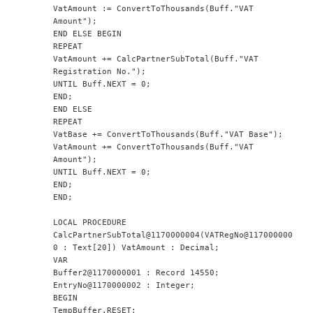
VatAmount := ConvertToThousands(Buff."VAT 
Amount");
END ELSE BEGIN
REPEAT
VatAmount += CalcPartnerSubTotal(Buff."VAT 
Registration No.");
UNTIL Buff.NEXT = 0;
END;
END ELSE
REPEAT
VatBase += ConvertToThousands(Buff."VAT Base");
VatAmount += ConvertToThousands(Buff."VAT 
Amount");
UNTIL Buff.NEXT = 0;
END;
END;
LOCAL PROCEDURE 
CalcPartnerSubTotal@1170000004(VATRegNo@117000000
0 : Text[20]) VatAmount : Decimal;
VAR
Buffer2@1170000001 : Record 14550;
EntryNo@1170000002 : Integer;
BEGIN
TempBuffer.RESET;