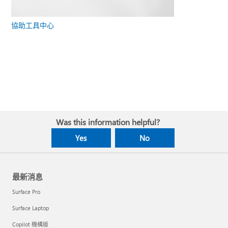
協助工具中心
Was this information helpful?
Yes
No
最新消息
Surface Pro
Surface Laptop
Copilot 機構版