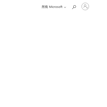
登
所有 Microsoft
入
您
的
帳
戶