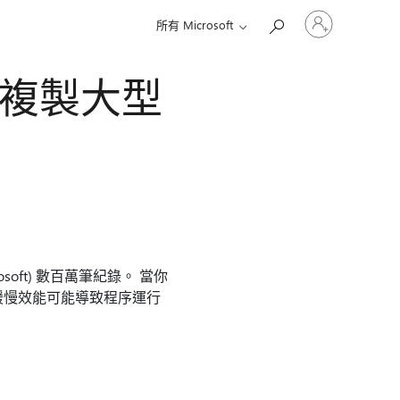
登
所有 Microsoft
入
您
的
ver 複製大型
帳
戶
icrosoft) 數百萬筆紀錄。 當你
程序的緩慢效能可能導致程序運行