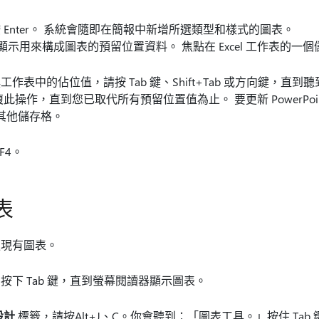
Enter。 系統會隨即在簡報中新增所選類型和樣式的圖表。
表會顯示用來構成圖表的預留位置資料。 焦點在 Excel 工作表的一
作表中的佔位值，請按 Tab 鍵、Shift+Tab 或方向鍵，直
此操作，直到您已取代所有預留位置值為止。 要更新 PowerPoi
至其他儲存格。
F4。
表
更現有圖表。
下 Tab 鍵，直到螢幕閱讀器顯示圖表。
設計
標籤，請按Alt+J、C。你會聽到：「圖表工具。」按住 Ta