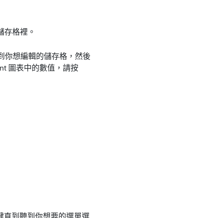
個儲存格裡。
到聽到你想編輯的儲存格，然後
nt 圖表中的數值，請按
b 鍵直到聽到你想要的選單選