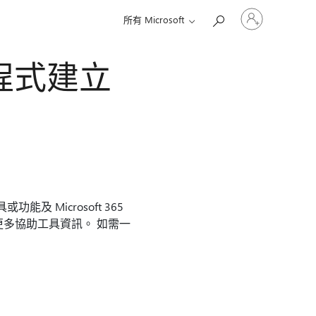
登
所有 Microsoft
入
您
的
讀程式建立
帳
戶
功能及 Microsoft 365
多協助工具資訊。 如需一