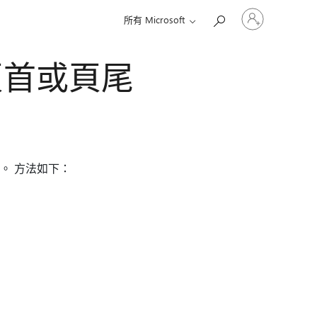
登
所有 Microsoft
入
您
的
頁首或頁尾
帳
戶
。 方法如下：