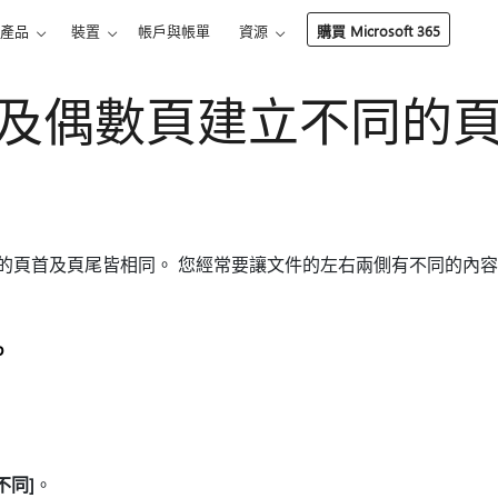
產品
裝置
帳戶與帳單
資源
購買 Microsoft 365
及偶數頁建立不同的
一頁的頁首及頁尾皆相同。 您經常要讓文件的左右兩側有不同的內容
b
不同]
。