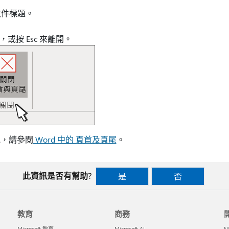
文件標題。
，或按 Esc 來離開。
訊，請參閱
Word 中的 頁首及頁尾
。
此資訊是否有幫助?
是
否
教育
商務
Microsoft 教育
Microsoft AI
M