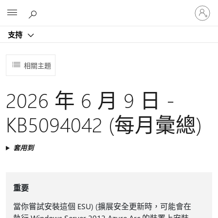
登
Microsoft
入
您
支持
的
帳
戶
相關主題
2026 年 6 月 9 日 -
KB5094042 (每月彙總)
套用到
重要
當你嘗試安裝這個 ESU) (擴展安全更新時，可能會在
執行 Windows Server 2012 Azure Arc 的裝置上安裝