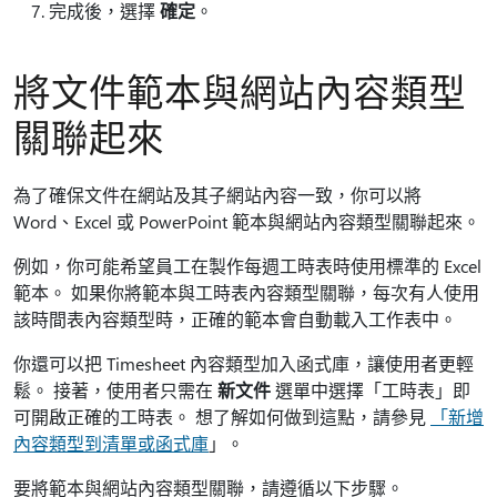
完成後，選擇
確定
。
將文件範本與網站內容類型
關聯起來
為了確保文件在網站及其子網站內容一致，你可以將
Word、Excel 或 PowerPoint 範本與網站內容類型關聯起來。
例如，你可能希望員工在製作每週工時表時使用標準的 Excel
範本。 如果你將範本與工時表內容類型關聯，每次有人使用
該時間表內容類型時，正確的範本會自動載入工作表中。
你還可以把 Timesheet 內容類型加入函式庫，讓使用者更輕
鬆。 接著，使用者只需在
新文件
選單中選擇「工時表」即
可開啟正確的工時表。 想了解如何做到這點，請參見
「新增
內容類型到清單或函式庫
」。
要將範本與網站內容類型關聯，請遵循以下步驟。