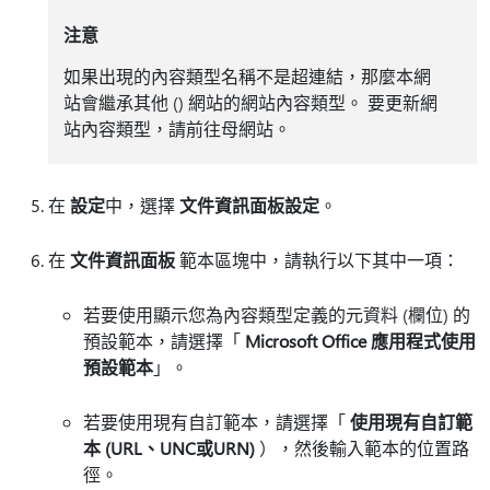
注意
如果出現的內容類型名稱不是超連結，那麼本網
站會繼承其他 () 網站的網站內容類型。 要更新網
站內容類型，請前往母網站。
在
設定
中，選擇
文件資訊面板設定
。
在
文件資訊面板
範本區塊中，請執行以下其中一項：
若要使用顯示您為內容類型定義的元資料 (欄位) 的
預設範本，請選擇「
Microsoft Office 應用程式使用
預設範本
」。
若要使用現有自訂範本，請選擇「
使用現有自訂範
本 (URL、UNC或URN)
），然後輸入範本的位置路
徑。