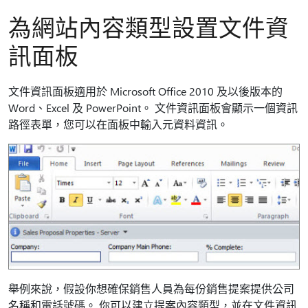
為網站內容類型設置文件資
訊面板
文件資訊面板適用於 Microsoft Office 2010 及以後版本的
Word、Excel 及 PowerPoint。 文件資訊面板會顯示一個資訊
路徑表單，您可以在面板中輸入元資料資訊。
舉例來說，假設你想確保銷售人員為每份銷售提案提供公司
名稱和電話號碼。 你可以建立提案內容類型，並在文件資訊