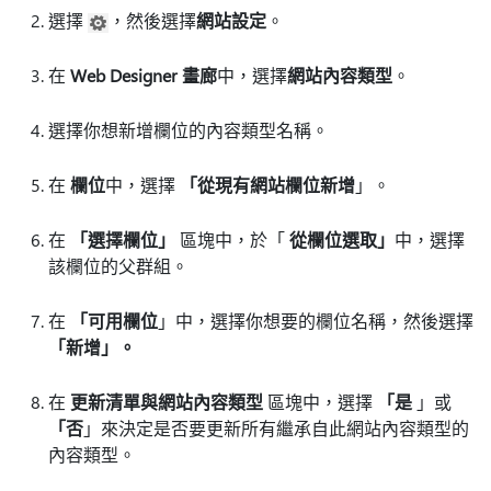
選擇
，然後選擇
網站設定
。
在
Web Designer 畫廊
中，選擇
網站內容類型
。
選擇你想新增欄位的內容類型名稱。
在
欄位
中，選擇
「從現有網站欄位新增
」。
在
「選擇欄位」
區塊中，於「
從欄位選取」
中，選擇
該欄位的父群組。
在
「可用欄位
」中，選擇你想要的欄位名稱，然後選擇
「新增」。
在
更新清單與網站內容類型
區塊中，選擇
「是
」或
「否
」來決定是否要更新所有繼承自此網站內容類型的
內容類型。