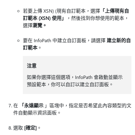
若要上傳 XSN) (現有自訂範本，選擇
「上傳現有自
訂範本 (XSN) 使用」
，然後找到你想使用的範本，
選擇
瀏覽。
要在 InfoPath 中建立自訂面板，請選擇
建立新的自
訂範本
。
注意
如果你選擇這個選項，InfoPath 會啟動並顯示
預設範本，你可以自訂以建立自訂面板。
在
「永遠顯示
」區塊中，指定是否希望此內容類型的文
件自動顯示資訊面板。
選取
[確定]
。