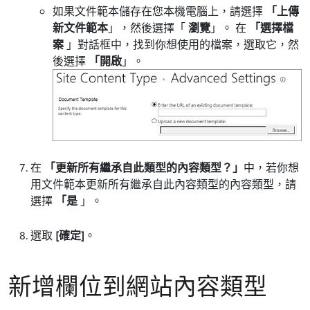
如果文件範本儲存在您本機電腦上，請選擇
「上傳
新文件範本
」，然後選擇「
瀏覽
」。 在
「選擇檔
案
」對話框中，找到你想使用的檔案，選取它，然
後選擇
「開啟
」。
在
「更新所有繼承自此類型的內容類型？」
中，若你想
用文件範本更新所有繼承自此內容類型的內容類型，請
選擇
「是
」。
選取
[確定]
。
新增欄位到網站內容類型