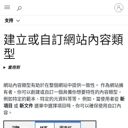
登
Microsoft
入
您
支持
的
帳
戶
建立或自訂網站內容類
型
套用到
網站內容類型有助於在整個網站中提供一致性。 作為網站擁
有者，你可以創建或自訂一個具備你想要特性的內容類型，
例如特定的範本、特定的元資料等等。 例如，當使用者從
新
項目
或
新文件
選單中選擇項目時，你可以確保使用自訂內
容。