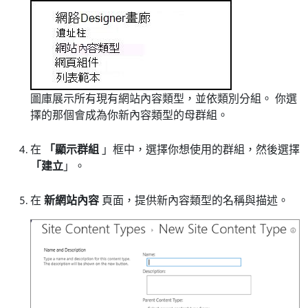
圖庫展示所有現有網站內容類型，並依類別分組。 你選
擇的那個會成為你新內容類型的母群組。
在
「顯示群組
」框中，選擇你想使用的群組，然後選擇
「建立
」。
在
新網站內容
頁面，提供新內容類型的名稱與描述。