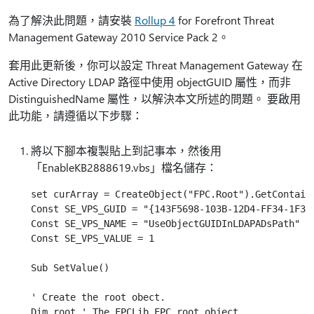
為了解決此問題，請安裝
Rollup 4
for Forefront Threat
Management Gateway 2010 Service Pack 2。
套用此更新後，你可以設定 Threat Management Gateway 在
Active Directory LDAP 路徑中使用 objectGUID 屬性，而非
DistinguishedName 屬性，以解決本文所述的問題。 要啟用
此功能，請遵循以下步驟：
將以下腳本複製貼上到記事本，然後用
「EnableKB2888619.vbs」檔名儲存：
set curArray = CreateObject("FPC.Root").GetContaini
Const SE_VPS_GUID = "{143F5698-103B-12D4-FF34-1F347
Const SE_VPS_NAME = "UseObjectGUIDInLDAPADsPath"

Const SE_VPS_VALUE = 1

Sub SetValue()

' Create the root obect.

Dim root ' The FPCLib.FPC root object
