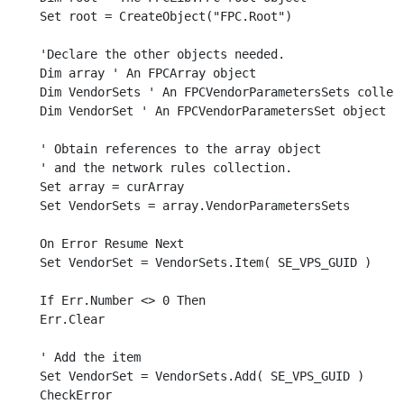
Set root = CreateObject("FPC.Root")

'Declare the other objects needed.

Dim array ' An FPCArray object

Dim VendorSets ' An FPCVendorParametersSets collect
Dim VendorSet ' An FPCVendorParametersSet object

' Obtain references to the array object

' and the network rules collection.

Set array = curArray 

Set VendorSets = array.VendorParametersSets

On Error Resume Next

Set VendorSet = VendorSets.Item( SE_VPS_GUID )

If Err.Number <> 0 Then

Err.Clear

' Add the item

Set VendorSet = VendorSets.Add( SE_VPS_GUID )

CheckError
