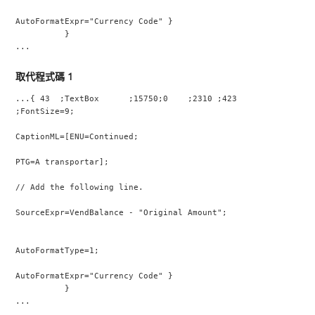
AutoFormatExpr="Currency Code" }
          }
...
取代程式碼 1
...{ 43  ;TextBox      ;15750;0    ;2310 ;423  
;FontSize=9;
CaptionML=[ENU=Continued;
PTG=A transportar];
// Add the following line.
SourceExpr=VendBalance - "Original Amount";
AutoFormatType=1;
AutoFormatExpr="Currency Code" }
          }
...