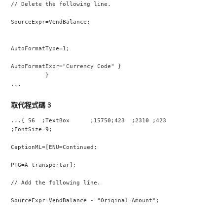
// Delete the following line.
SourceExpr=VendBalance;
AutoFormatType=1;
AutoFormatExpr="Currency Code" }
          }
...
取代程式碼 3
...{ 56  ;TextBox      ;15750;423  ;2310 ;423  
;FontSize=9;
CaptionML=[ENU=Continued;
PTG=A transportar];
// Add the following line.
SourceExpr=VendBalance - "Original Amount";