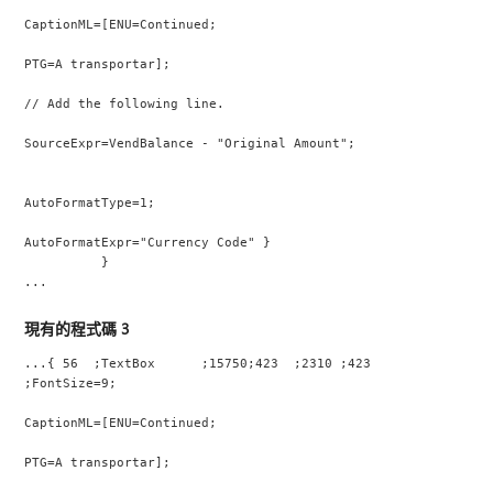
CaptionML=[ENU=Continued;
PTG=A transportar];
// Add the following line.
SourceExpr=VendBalance - "Original Amount";
AutoFormatType=1;
AutoFormatExpr="Currency Code" }
          }
...
現有的程式碼 3
...{ 56  ;TextBox      ;15750;423  ;2310 ;423  
;FontSize=9;
CaptionML=[ENU=Continued;
PTG=A transportar];