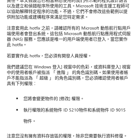
責任。本文假設您已相當熟悉使用的我們所示範的程式設計語言
以及建立和偵錯程序所使用的工具。Microsoft 技術支援工程師可
以協助解釋特定程序的功能。不過，它們不會修改這些範例以提
供附加功能或建構程序來滿足您特定需求。
注意套用此 hotfix 之前，請確認所有的 Microsoft 動態航行點用戶
端使用者會登出系統。這包括 Microsoft 動態航行點應用程式伺服
器 (NAS) 服務。您應該是唯一的用戶端使用者已登入，當您實作
此 hotfix。
若要實作此 hotfix，您必須有開發人員授權。
我們建議您在 Windows 登入] 視窗中的色彩，或資料庫登入] 視窗
中的使用者帳戶被指派 「 進階 」 的角色識別碼。如果使用者帳
戶不能指派為 「 超級 」 的角色識別碼，您必須確認使用者帳戶
具有下列權限︰
您將會變更物件的 [修改] 權限。
執行權限的系統物件 ID 5210物件和系統物件 ID 9015
物件。
注意您沒有擁有資料存放區的權限，除非您需要執行資料修復。