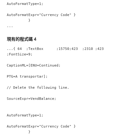
AutoFormatType=1;
AutoFormatExpr="Currency Code" }
          }
...
現有的程式碼 4
...{ 64  ;TextBox      ;15750;423  ;2310 ;423  
;FontSize=9;
CaptionML=[ENU=Continued;
PTG=A transportar];
// Delete the following line.
SourceExpr=VendBalance;
AutoFormatType=1;
AutoFormatExpr="Currency Code" }
          }
...