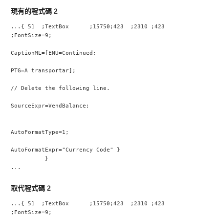
現有的程式碼 2
...{ 51  ;TextBox      ;15750;423  ;2310 ;423  
;FontSize=9;
CaptionML=[ENU=Continued;
PTG=A transportar];
// Delete the following line.
SourceExpr=VendBalance;
AutoFormatType=1;
AutoFormatExpr="Currency Code" }
          }
...
取代程式碼 2
...{ 51  ;TextBox      ;15750;423  ;2310 ;423  
;FontSize=9;