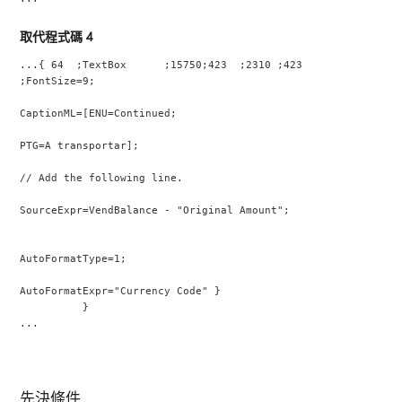
取代程式碼 4
...{ 64  ;TextBox      ;15750;423  ;2310 ;423  
;FontSize=9;
CaptionML=[ENU=Continued;
PTG=A transportar];
// Add the following line.
SourceExpr=VendBalance - "Original Amount";
AutoFormatType=1;
AutoFormatExpr="Currency Code" }
          }
...
先決條件