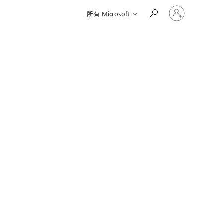
登
所有 Microsoft
入
您
的
帳
戶