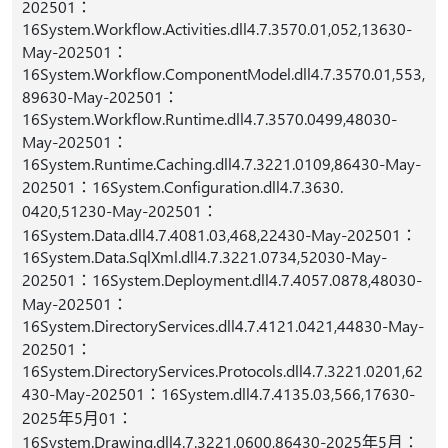
202501：
16System.Workflow.Activities.dll4.7.3570.01,052,13630-
May-202501：
16System.Workflow.ComponentModel.dll4.7.3570.01,553,
89630-May-202501：
16System.Workflow.Runtime.dll4.7.3570.0499,48030-
May-202501：
16System.Runtime.Caching.dll4.7.3221.0109,86430-May-
202501：16System.Configuration.dll4.7.3630.
0420,51230-May-202501：
16System.Data.dll4.7.4081.03,468,22430-May-202501：
16System.Data.SqlXml.dll4.7.3221.0734,52030-May-
202501：16System.Deployment.dll4.7.4057.0878,48030-
May-202501：
16System.DirectoryServices.dll4.7.4121.0421,44830-May-
202501：
16System.DirectoryServices.Protocols.dll4.7.3221.0201,62
430-May-202501：16System.dll4.7.4135.03,566,17630-
2025年5月01：
16System.Drawing.dll4.7.3221.0600,86430-2025年5月：