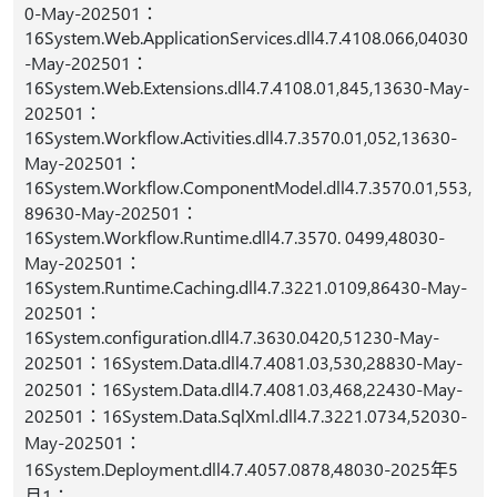
0-May-202501：
16System.Web.ApplicationServices.dll4.7.4108.066,04030
-May-202501：
16System.Web.Extensions.dll4.7.4108.01,845,13630-May-
202501：
16System.Workflow.Activities.dll4.7.3570.01,052,13630-
May-202501：
16System.Workflow.ComponentModel.dll4.7.3570.01,553,
89630-May-202501：
16System.Workflow.Runtime.dll4.7.3570. 0499,48030-
May-202501：
16System.Runtime.Caching.dll4.7.3221.0109,86430-May-
202501：
16System.configuration.dll4.7.3630.0420,51230-May-
202501：16System.Data.dll4.7.4081.03,530,28830-May-
202501：16System.Data.dll4.7.4081.03,468,22430-May-
202501：16System.Data.SqlXml.dll4.7.3221.0734,52030-
May-202501：
16System.Deployment.dll4.7.4057.0878,48030-2025年5
月1：