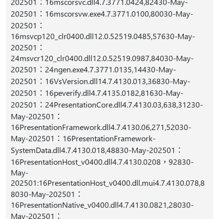
202501：16mscorsvc.dll4.7.3771.0424,82430-May-
202501：16mscorsvw.exe4.7.3771.0100,80030-May-
202501：
16msvcp120_clr0400.dll12.0.52519.0485,57630-May-
202501：
24msvcr120_clr0400.dll12.0.52519.0987,84030-May-
202501：24ngen.exe4.7.3771.0135,14430-May-
202501：16VsVersion.dll14.7.4130.013,36830-May-
202501：16peverify.dll4.7.4135.0182,81630-May-
202501：24PresentationCore.dll4.7.4130.03,638,31230-
May-202501：
16PresentationFramework.dll4.7.4130.06,271,52030-
May-202501：16PresentationFramework-
SystemData.dll4.7.4130.018,48830-May-202501：
16PresentationHost_v0400.dll4.7.4130.0208，92830-
May-
202501:16PresentationHost_v0400.dll.mui4.7.4130.078,8
8030-May-202501：
16PresentationNative_v0400.dll4.7.4130.0821,28030-
May-202501：