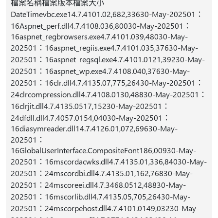
檔案名稱檔案版本檔案大小
DateTimevbc.exe14.7.4101.02,682,33630-May-202501：
16Aspnet_perf.dll4.7.4108.036,80030-May-202501：
16aspnet_regbrowsers.exe4.7.4101.039,48030-May-
202501：16aspnet_regiis.exe4.7.4101.035,37630-May-
202501：16aspnet_regsql.exe4.7.4101.0121,39230-May-
202501：16aspnet_wp.exe4.7.4108.040,37630-May-
202501：16clr.dll4.7.4135.07,775,26430-May-202501：
24clrcompression.dll4.7.4108.0130,48830-May-202501：
16clrjit.dll4.7.4135.0517,15230-May-202501：
24dfdll.dll4.7.4057.0154,04030-May-202501：
16diasymreader.dll14.7.4126.01,072,69630-May-
202501：
16GlobalUserInterface.CompositeFont186,00930-May-
202501：16mscordacwks.dll4.7.4135.01,336,84030-May-
202501：24mscordbi.dll4.7.4135.01,162,76830-May-
202501：24mscoreei.dll4.7.3468.0512,48830-May-
202501：16mscorlib.dll4.7.4135.05,705,26430-May-
202501：24mscorpehost.dll4.7.4101.0149,03230-May-