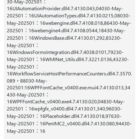
30-May-202501：
16UIAutomationProvider.dll4.7.4130.043,04030-May-
202501：16UIAutomationTypes.dll4.7.4130.0215,08030-
May-202501：16webengine.dll4.7.4108.018,86430-May-
202501：16webengine4.dll4.7.4108.0544,18430-May-
202501：16WindowsBase.dll4.7.4130.01,292,83230-
May-202501：
16WindowsFormsIntegration.dll4.7.4038.0101,79230-
May-202501：16WMINet_Utils.dll4.7.3221.0136,43230-
May-202501：
16WorkflowServiceHostPerformanceCounters.dll4.7.3570.
089，88030-May-
202501:16WPFFontCache_v0400.exe.mui4.7.4130.013,34
430-May-202501：
16WPFFontCache_v0400.exe4.7.4130.020,04830-May-
202501：16wpfgfx_v0400.dll4.7.4130.01,340,96030-
May-202501：16Placeholder.dll4.7.4130.018,97630-
May-202501：16PenIMC2_v0400.dll4.7.4130.080,94430-
May-202501：16