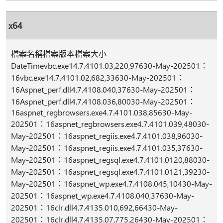
x64
檔案名稱檔案版本檔案大小
DateTimevbc.exe14.7.4101.03,220,97630-May-202501：
16vbc.exe14.7.4101.02,682,33630-May-202501：
16Aspnet_perf.dll4.7.4108.040,37630-May-202501：
16Aspnet_perf.dll4.7.4108.036,80030-May-202501：
16aspnet_regbrowsers.exe4.7.4101.038,85630-May-
202501：16aspnet_regbrowsers.exe4.7.4101.039,48030-
May-202501：16aspnet_regiis.exe4.7.4101.038,96030-
May-202501：16aspnet_regiis.exe4.7.4101.035,37630-
May-202501：16aspnet_regsql.exe4.7.4101.0120,88030-
May-202501：16aspnet_regsql.exe4.7.4101.0121,39230-
May-202501：16aspnet_wp.exe4.7.4108.045,10430-May-
202501：16aspnet_wp.exe4.7.4108.040,37630-May-
202501：16clr.dll4.7.4135.010,692,66430-May-
202501：16clr.dll4.7.4135.07,775,26430-May-202501：