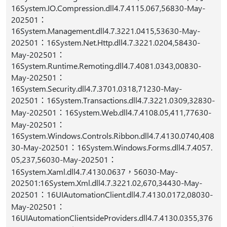
16System.IO.Compression.dll4.7.4115.067,56830-May-
202501：
16System.Management.dll4.7.3221.0415,53630-May-
202501：16System.Net.Http.dll4.7.3221.0204,58430-
May-202501：
16System.Runtime.Remoting.dll4.7.4081.0343,00830-
May-202501：
16System.Security.dll4.7.3701.0318,71230-May-
202501：16System.Transactions.dll4.7.3221.0309,32830-
May-202501：16System.Web.dll4.7.4108.05,411,77630-
May-202501：
16System.Windows.Controls.Ribbon.dll4.7.4130.0740,408
30-May-202501：16System.Windows.Forms.dll4.7.4057.
05,237,56030-May-202501：
16System.Xaml.dll4.7.4130.0637，56030-May-
202501:16System.Xml.dll4.7.3221.02,670,34430-May-
202501：16UIAutomationClient.dll4.7.4130.0172,08030-
May-202501：
16UIAutomationClientsideProviders.dll4.7.4130.0355,376