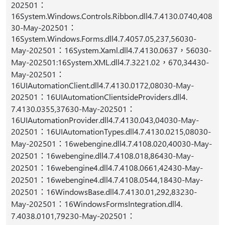
202501：
16System.Windows.Controls.Ribbon.dll4.7.4130.0740,408
30-May-202501：
16System.Windows.Forms.dll4.7.4057.05,237,56030-
May-202501：16System.Xaml.dll4.7.4130.0637，56030-
May-202501:16System.XML.dll4.7.3221.02，670,34430-
May-202501：
16UIAutomationClient.dll4.7.4130.0172,08030-May-
202501：16UIAutomationClientsideProviders.dll4.
7.4130.0355,37630-May-202501：
16UIAutomationProvider.dll4.7.4130.043,04030-May-
202501：16UIAutomationTypes.dll4.7.4130.0215,08030-
May-202501：16webengine.dll4.7.4108.020,40030-May-
202501：16webengine.dll4.7.4108.018,86430-May-
202501：16webengine4.dll4.7.4108.0661,42430-May-
202501：16webengine4.dll4.7.4108.0544,18430-May-
202501：16WindowsBase.dll4.7.4130.01,292,83230-
May-202501：16WindowsFormsIntegration.dll4.
7.4038.0101,79230-May-202501：