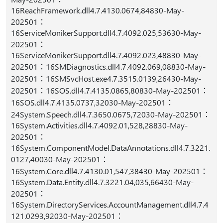
16ReachFramework.dll4.7.4130.0674,84830-May-
202501：
16ServiceMonikerSupport.dll4.7.4092.025,53630-May-
202501：
16ServiceMonikerSupport.dll4.7.4092.023,48830-May-
202501：16SMDiagnostics.dll4.7.4092.069,08830-May-
202501：16SMSvcHost.exe4.7.3515.0139,26430-May-
202501：16SOS.dll4.7.4135.0865,80830-May-202501：
16SOS.dll4.7.4135.0737,32030-May-202501：
24System.Speech.dll4.7.3650.0675,72030-May-202501：
16System.Activities.dll4.7.4092.01,528,28830-May-
202501：
16System.ComponentModel.DataAnnotations.dll4.7.3221.
0127,40030-May-202501：
16System.Core.dll4.7.4130.01,547,38430-May-202501：
16System.Data.Entity.dll4.7.3221.04,035,66430-May-
202501：
16System.DirectoryServices.AccountManagement.dll4.7.4
121.0293,92030-May-202501：