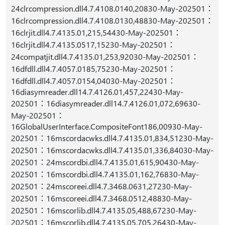
24clrcompression.dll4.7.4108.0140,20830-May-202501：
16clrcompression.dll4.7.4108.0130,48830-May-202501：
16clrjit.dll4.7.4135.01,215,54430-May-202501：
16clrjit.dll4.7.4135.0517,15230-May-202501：
24compatjit.dll4.7.4135.01,253,92030-May-202501：
16dfdll.dll4.7.4057.0185,75230-May-202501：
16dfdll.dll4.7.4057.0154,04030-May-202501：
16diasymreader.dll14.7.4126.01,457,22430-May-
202501：16diasymreader.dll14.7.4126.01,072,69630-
May-202501：
16GlobalUserInterface.CompositeFont186,00930-May-
202501：16mscordacwks.dll4.7.4135.01,834,51230-May-
202501：16mscordacwks.dll4.7.4135.01,336,84030-May-
202501：24mscordbi.dll4.7.4135.01,615,90430-May-
202501：16mscordbi.dll4.7.4135.01,162,76830-May-
202501：24mscoreei.dll4.7.3468.0631,27230-May-
202501：16mscoreei.dll4.7.3468.0512,48830-May-
202501：16mscorlib.dll4.7.4135.05,488,67230-May-
202501：16mscorlib.dll4.7.4135.05,705,26430-May-