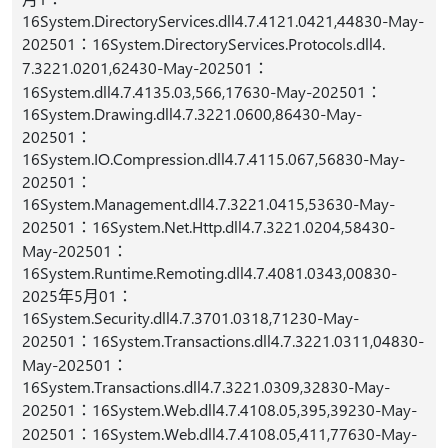
16System.DirectoryServices.dll4.7.4121.0421,44830-May-
202501：16System.DirectoryServices.Protocols.dll4.
7.3221.0201,62430-May-202501：
16System.dll4.7.4135.03,566,17630-May-202501：
16System.Drawing.dll4.7.3221.0600,86430-May-
202501：
16System.IO.Compression.dll4.7.4115.067,56830-May-
202501：
16System.Management.dll4.7.3221.0415,53630-May-
202501：16System.Net.Http.dll4.7.3221.0204,58430-
May-202501：
16System.Runtime.Remoting.dll4.7.4081.0343,00830-
2025年5月01：
16System.Security.dll4.7.3701.0318,71230-May-
202501：16System.Transactions.dll4.7.3221.0311,04830-
May-202501：
16System.Transactions.dll4.7.3221.0309,32830-May-
202501：16System.Web.dll4.7.4108.05,395,39230-May-
202501：16System.Web.dll4.7.4108.05,411,77630-May-