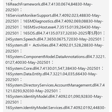
16ReachFramework.dll4.7.4130.0674,84830-May-
202501：
16ServiceMonikerSupport.dll4.7.4092.023,48830-May-
202501：16SMDiagnostics.dll4.7.4092.069,08830-May-
202501：16SMSvcHost.exe4.7.3515.0139,26430-May-
202501：16SOS.dll4.7.4135.0737,32030-2025年5月01：
24System.Speech.dll4.7.3650.0675,72030-May-202501：
16System.dll。 Activities.dll4.7.4092.01,528,28830-May-
202501：
16System.ComponentModel.DataAnnotations.dll4.7.3221.
0127,40030-May-202501：
16System.Core.dll4.7.4130.01,547,38430-May-202501：
16System.Data.Entity.dll4.7.3221.04,035,66430-May-
202501：
16System.DirectoryServices.AccountManagement.dll4.7.4
121.0293,92030-May-202501：
16System.IdentityModel.dll4.7.4092.01,090,92830-May-
202501：
16System.IdentityModel.Services.dll4.7.4092.0192,44830-