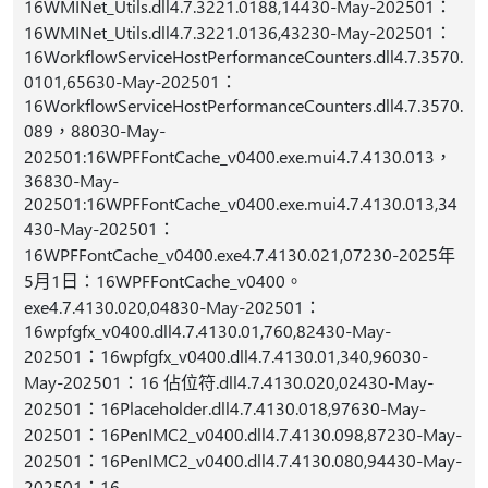
16WMINet_Utils.dll4.7.3221.0188,14430-May-202501：
16WMINet_Utils.dll4.7.3221.0136,43230-May-202501：
16WorkflowServiceHostPerformanceCounters.dll4.7.3570.
0101,65630-May-202501：
16WorkflowServiceHostPerformanceCounters.dll4.7.3570.
089，88030-May-
202501:16WPFFontCache_v0400.exe.mui4.7.4130.013，
36830-May-
202501:16WPFFontCache_v0400.exe.mui4.7.4130.013,34
430-May-202501：
16WPFFontCache_v0400.exe4.7.4130.021,07230-2025年
5月1日：16WPFFontCache_v0400。
exe4.7.4130.020,04830-May-202501：
16wpfgfx_v0400.dll4.7.4130.01,760,82430-May-
202501：16wpfgfx_v0400.dll4.7.4130.01,340,96030-
May-202501：16 佔位符.dll4.7.4130.020,02430-May-
202501：16Placeholder.dll4.7.4130.018,97630-May-
202501：16PenIMC2_v0400.dll4.7.4130.098,87230-May-
202501：16PenIMC2_v0400.dll4.7.4130.080,94430-May-
202501：16