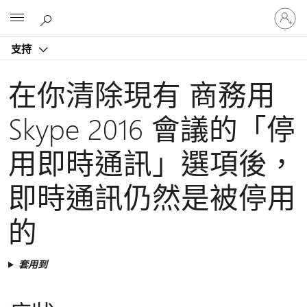
登
Microsoft
入
您
支持
的
帳
戶
在你清除現有 商務用
Skype 2016 會議的「停
用即時通訊」選項後，
即時通訊仍然是被停用
的
套用到