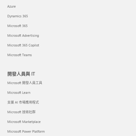
Azure
Dynamics 365
Microsoft 365
Microsoft Advertising
Microsoft 365 Copilot
Microsoft Teams
開發人員與 IT
Microsoft 開發人員工具
Microsoft Learn
支援 AI 市場應用程式
Microsoft 技術社群
Microsoft Marketplace
Microsoft Power Platform