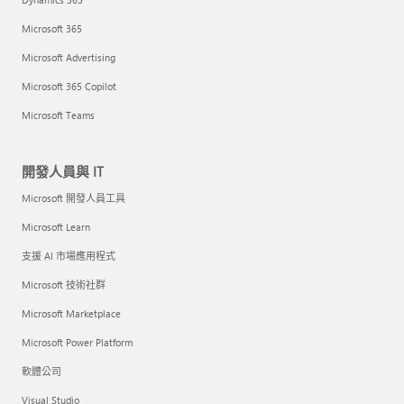
Microsoft 365
Microsoft Advertising
Microsoft 365 Copilot
Microsoft Teams
開發人員與 IT
Microsoft 開發人員工具
Microsoft Learn
支援 AI 市場應用程式
Microsoft 技術社群
Microsoft Marketplace
Microsoft Power Platform
軟體公司
Visual Studio