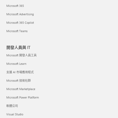
Microsoft 365
Microsoft Advertising
Microsoft 365 Copilot
Microsoft Teams
開發人員與 IT
Microsoft 開發人員工具
Microsoft Learn
支援 AI 市場應用程式
Microsoft 技術社群
Microsoft Marketplace
Microsoft Power Platform
軟體公司
Visual Studio