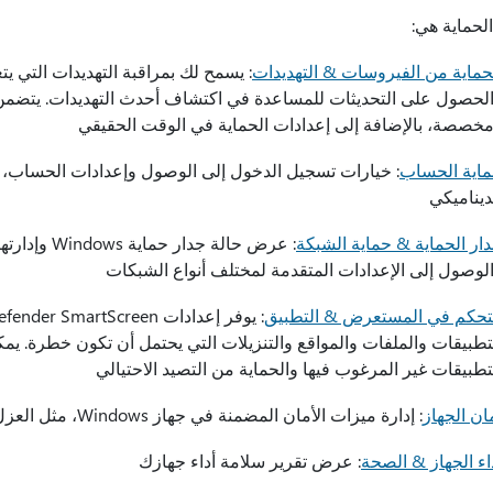
لحماية هي:
حماية من الفيروسات & التهديدات
: يسمح لك بمراقبة التهديدات التي 
لحصول على التحديثات للمساعدة في اكتشاف أحدث التهديدات. يتضمن
خصصة، بالإضافة إلى إعدادات الحماية في الوقت الحقيقي
اية الحساب
ديناميكي
ار الحماية & حماية الشبكة
: عرض حالة ج
لوصول إلى الإعدادات المتقدمة لمختلف أنواع الشبكات
تحكم في المستعرض & التطبيق
تطبيقات والملفات والمواقع والتنزيلات التي يحتمل أن تكون خطرة. يم
تطبيقات غير المرغوب فيها والحماية من التصيد الاحتيالي
ان الجهاز
: إدارة ميزات الأمان المضمنة في جهاز Windows، مثل العزل الأساسي وTPM والتمهيد الآمن
اء الجهاز & الصحة
: عرض تقرير سلامة أداء جهازك