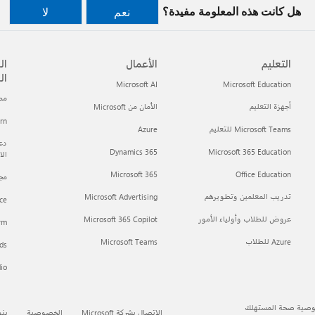
هل كانت هذه المعلومة مفيدة؟
نعم
لا
التعليم
الأعمال
ال
ال
Microsoft AI
Microsoft Education
مطور t
أجهزة التعليم
الأمان من Microsoft
arn
Microsoft Teams للتعليم
Azure
دعم
Dynamics 365
Microsoft 365 Education
ال
Microsoft 365
Office Education
مجتمع h
تدريب المعلمين وتطويرهم
Microsoft Advertising
ce
عروض للطلاب وأولياء الأمور
Microsoft 365 Copilot
orm
Azure للطلاب
Microsoft Teams
ds
dio
صية صحة المستهلك
الاتصال بشركة Microsoft
الخصوصية
بنو