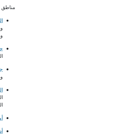
مناطق ا
ال
وا
وم
حم
ال
جد
وا
ال
ال
ال
أم
أد