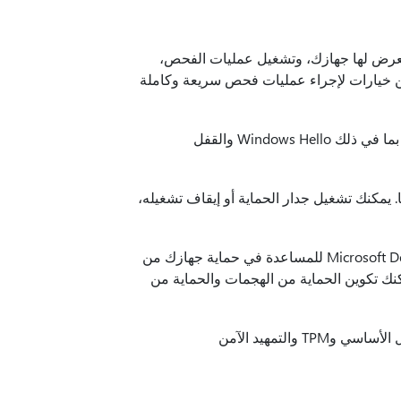
يتعرض لها جهازك، وتشغيل عمليات الفحص،
 خيارات لإجراء عمليات فحص سريعة وكاملة
: خيارات تسجيل الدخول إلى الوصول وإعدادات الحساب، بما في ذلك Windows Hello والقفل
دار حماية Windows وإدارتها. يمكنك تشغيل جدار الحماية أو إيقاف تشغيله،
: يوفر إعدادات Microsoft Defender SmartScreen للمساعدة في حماية جهازك من
كنك تكوين الحماية من الهجمات والحماية من