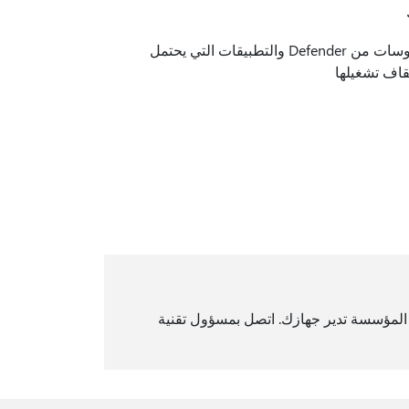
: راجع الإجراءات التي اتخذتها برنامج الحماية من الفيروسات من Defender والتطبيقات التي يحتمل
قاف تشغيلها
 أو ميزات معينة لتطبيق أمن Windows إذا كانت المؤسسة تدير جهازك. اتصل بمسؤول تقنية