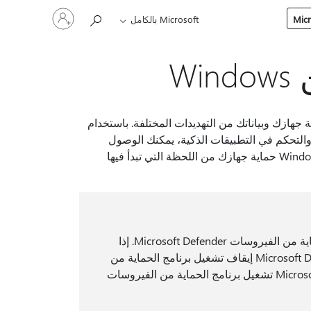
تسجيل
Microsoft بالكامل
الدخول
إلى
حسابك
W
مان شامل متكامل في Windows، مصمم لحماية جهازك وبياناتك من التهديدات المختلفة. باستخدام
زات مثل Microsoft Defender مكافحة الفيروسات وجدار حماية Windows والتحكم في التطبيقات الذكية، يمكنك الوصول
بسهولة إلى إعدادات الأمان القوية وتكوينها. يضمن هذا التطبيق المضمن في Windows حماية جهازك من اللحظة التي تبدأ فيها
يتضمن أمن Windows برنامج مكافحة فيروسات يسمى برنامج الحماية من الفيروسات Microsoft Defender. إذا
كان لديك تطبيق آخر للحماية من الفيروسات مثبتا ومشغلا، Microsoft Defender إيقاف تشغيل برنامج الحماية من
الفيروسات تلقائيا. إذا قمت بإلغاء تثبيت التطبيق الآخر، Microsoft Defender تشغيل برنامج الحماية من الفيروسات