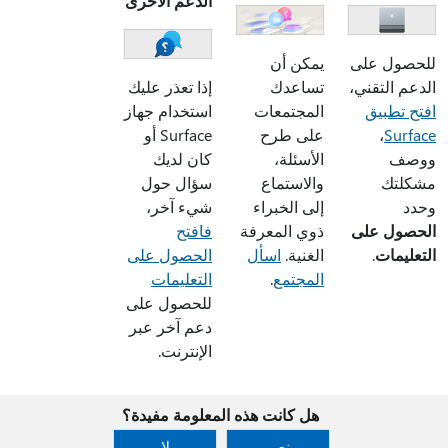
الدعم الأخرى
للحصول على
يمكن أن
الدعم التقني،
تساعدك
إذا تعذر عليك
افتح تطبيق
المجتمعات
استخدام جهاز
Surface
،
على طرح
Surface أو
ووصف
الأسئلة،
كان لديك
مشكلتك
والاستماع
سؤال حول
وحدد
إلى الخبراء
شيء آخر،
الحصول على
ذوي المعرفة
فافتح
التعليمات
.
الغنية.
اسأل
الحصول على
المجتمع
.
التعليمات
للحصول على
دعم آخر عبر
الإنترنت.
هل كانت هذه المعلومة مفيدة؟
نعم
لا