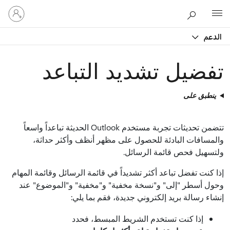
تسجيل
Microsoft
الدخول
إلى
الدعم
حسابك
تفضيل تشديد التباعد
ينطبق على
تتضمن تحديثات تجربة مستخدم Outlook الحديثة تباعداً واسعاً
والمسافات البادئة للحصول على مظهر أنظف وأكثر حداثة،
ولتسهيل فحص قائمة الرسائل.
إذا كنت تفضل تباعد أكثر تشديداً في قائمة الرسائل وقائمة المهام
وحول أسطر "إلى" و"نسخة مخفية" و"مخفية" و"الموضوع" عند
إنشاء رسالة بريد إلكتروني جديدة، فقم بما يلي:
إذا كنت تستخدم الشريط المبسط، فحدد