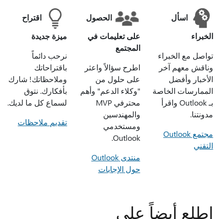
اسأل
الحصول
اقتراح
الخبراء
على تعليمات في
ميزة جديدة
المجتمع
تواصل مع الخبراء
نرحب دائماً
وناقش معهم آخر
اطرح سؤالاً واعثر
باقتراحاتك
الأخبار وأفضل
على حلول من
وملاحظاتك! شارك
الممارسات الخاصة
"وكلاء الدعم" وأهم
بأفكارك. نتوق
بـ Outlook واقرأ
محترفي MVP
لسماع كل ما لديك.
مدونتنا.
والمهندسين
تقديم ملاحظات
ومستخدمي
مجتمع Outlook
Outlook.
التقني
منتدى Outlook
حول الإجابات
اطلع أيضاً على