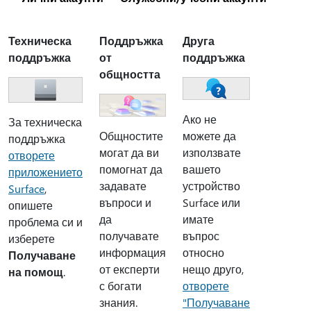
Техническа
Поддръжка
Друга
поддръжка
от
поддръжка
общността
Ако не
За техническа
Общностите
можете да
поддръжка
могат да ви
използвате
отворете
помогнат да
вашето
приложението
задавате
устройство
Surface
,
въпроси и
Surface или
опишете
да
имате
проблема си и
получавате
въпрос
изберете
информация
относно
Получаване
от експерти
нещо друго,
на помощ
.
с богати
отворете
знания.
"Получаване