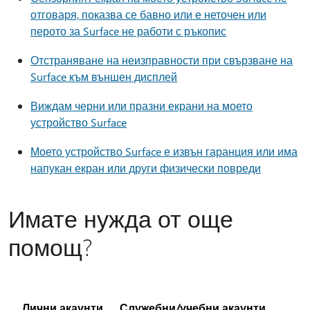
отговаря, показва се бавно или е неточен или
перото за Surface не работи с ръкопис
Отстраняване на неизправности при свързване на
Surface към външен дисплей
Виждам черни или празни екрани на моето
устройство Surface
Моето устройство Surface е извън гаранция или има
напукан екран или други физически повреди
Имате нужда от още
помощ?
Лични акаунти
Служебни/учебни акаунти