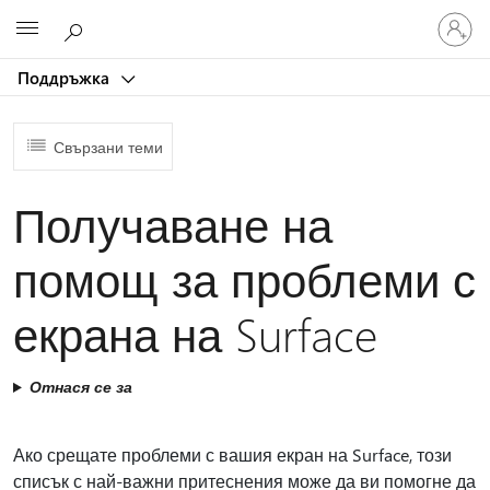
Влезте
Microsoft
във
вашия
Поддръжка
акаунт
Свързани теми
Получаване на
помощ за проблеми с
екрана на Surface
Отнася се за
Ако срещате проблеми с вашия екран на Surface, този
списък с най-важни притеснения може да ви помогне да