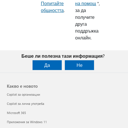
Попитайте
на помощ
",
общността
.
за да
получите
друга
поддръжка
онлайн.
Беше ли полезна тази информация?
Да
Не
Какво е новото
Copilot за организации
Copilot за лична употреба
Microsoft 365
Приложения за Windows 11