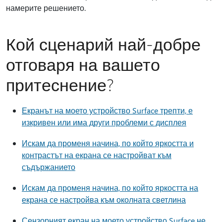
намерите решението.
Кой сценарий най-добре
отговаря на вашето
притеснение?
Екранът на моето устройство Surface трепти, е
изкривен или има други проблеми с дисплея
Искам да променя начина, по който яркостта и
контрастът на екрана се настройват към
съдържанието
Искам да променя начина, по който яркостта на
екрана се настройва към околната светлина
Сензорният екран на моето устройство Surface не