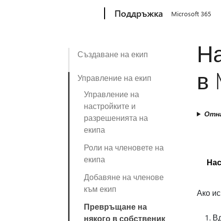
Microsoft
Поддръжка
Microsoft 365
На
Създаване на екип
в 
Управление на екип
Управление на
настройките и
Отна
разрешенията на
екипа
Роли на членовете на
екипа
Нас
Добавяне на членове
към екип
Ако ис
Превръщане на
Вд
някого в собственик