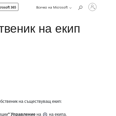
Влезте
rosoft 365
Всичко на Microsoft
във
вашия
акаунт
твеник на екип
собственик на съществуващ екип:
пции
" Управление
на
на екипа.