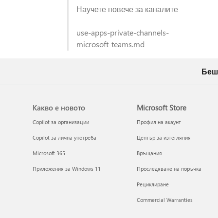
Научете повече за каналите
use-apps-private-channels-
microsoft-teams.md
Беш
Какво е новото
Microsoft Store
Copilot за организации
Профил на акаунт
Copilot за лична употреба
Център за изтегляния
Microsoft 365
Връщания
Приложения за Windows 11
Проследяване на поръчка
Рециклиране
Commercial Warranties