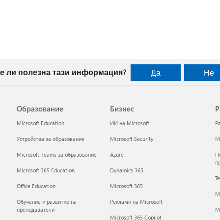
е ли полезна тази информация?
Да
Не
Образование
Бизнес
Р
Microsoft Education
ИИ на Microsoft
Р
Устройства за образование
Microsoft Security
Mi
Microsoft Teams за образование
Azure
П
п
Microsoft 365 Education
Dynamics 365
Т
Office Education
Microsoft 365
M
Обучение и развитие на
Реклами на Microsoft
преподаватели
Mi
Microsoft 365 Copilot