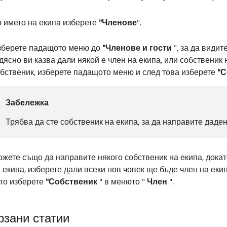
 името на екипа изберете
"Членове
".
зберете падащото меню до
"Членове и гости
", за да видит
дясно ви казва дали някой е член на екипа, или собственик 
бственик, изберете падащото меню и след това изберете
"С
Забележка
Трябва да сте собственик на екипа, за да направите даде
жете също да направите някого собственик на екипа, докат
 екипа, изберете дали всеки нов човек ще бъде член на екип
то изберете
"Собственик
" в менюто "
Член
".
рзани статии