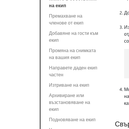
на екип
До
Премахване на
членове от екип
И
Добавяне на гости към
от
екип
со
Промяна на снимката
на вашия екип
Направете даден екип
частен
Изтриване на екип
Мо
Архивиране или
на
възстановяване на
ка
екип
Подновяване на екип
Свъ