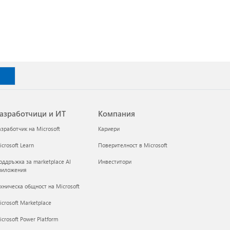
азработчици и ИТ
Компания
азработчик на Microsoft
Кариери
crosoft Learn
Поверителност в Microsoft
оддръжка за marketplace AI
Инвеститори
риложения
ехническа общност на Microsoft
icrosoft Marketplace
crosoft Power Platform