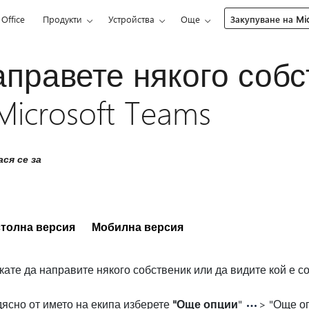
Office
Продукти
Устройства
Още
Закупуване на Mic
правете някого собс
Microsoft Teams
ся се за
толна версия
Мобилна версия
кате да направите някого собственик или да видите кой е 
ясно от името на екипа изберете
"Още опции
"
> "Още о