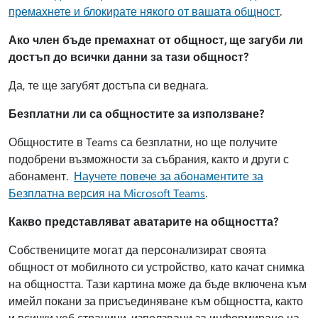
премахнете и блокирате някого от вашата общност
.
Ако член бъде премахнат от общност, ще загуби ли
достъп до всички данни за тази общност?
Да, те ще загубят достъпа си веднага.
Безплатни ли са общностите за използване?
Общностите в Teams са безплатни, но ще получите
подобрени възможности за събрания, както и други с
абонамент.
Научете повече за абонаментите за
Безплатна версия на Microsoft Teams
.
Какво представляват аватарите на общността?
Собствениците могат да персонализират своята
общност от мобилното си устройство, като качат снимка
на общността. Тази картина може да бъде включена към
имейл покани за присъединяване към общността, както
и всички уеб страници, използвани за информиране на