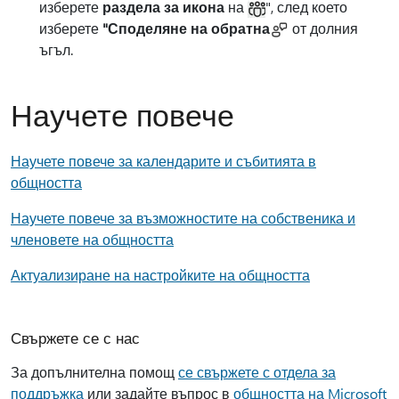
изберете
раздела за икона
на
", след което
изберете
"Споделяне на обратна
от долния
ъгъл.
Научете повече
Научете повече за календарите и събитията в
общността
Научете повече за възможностите на собственика и
членовете на общността
Актуализиране на настройките на общността
Свържете се с нас
За допълнителна помощ
се свържете с отдела за
поддръжка
или задайте въпрос в
общността на Microsoft