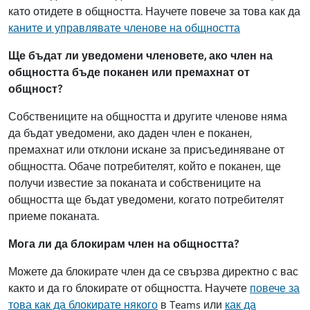
като отидете в общността. Научете повече за това как да
каните и управлявате членове на общността
Ще бъдат ли уведомени членовете, ако член на
общността бъде поканен или премахнат от
общност?
Собствениците на общността и другите членове няма
да бъдат уведомени, ако даден член е поканен,
премахнат или отклони искане за присъединяване от
общността. Обаче потребителят, който е поканен, ще
получи известие за поканата и собствениците на
общността ще бъдат уведомени, когато потребителят
приеме поканата.
Мога ли да блокирам член на общността?
Можете да блокирате член да се свързва директно с вас
както и да го блокирате от общността. Научете
повече за
това как да блокирате някого
в Teams или
как да