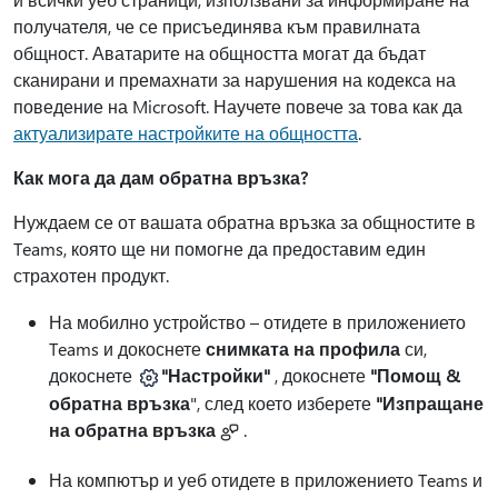
получателя, че се присъединява към правилната
общност. Аватарите на общността могат да бъдат
сканирани и премахнати за нарушения на кодекса на
поведение на Microsoft. Научете повече за това как да
актуализирате настройките на общността
.
Как мога да дам обратна връзка?
Нуждаем се от вашата обратна връзка за общностите в
Teams, която ще ни помогне да предоставим един
страхотен продукт.
На мобилно устройство – отидете в приложението
Teams и докоснете
снимката на профила
си,
докоснете
"Настройки"
, докоснете
"Помощ &
обратна връзка
", след което изберете
"Изпращане
на обратна връзка
.
На компютър и уеб отидете в приложението Teams и