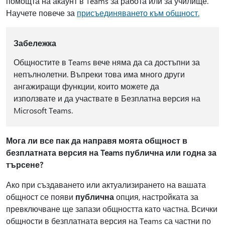
помощта на акаунт в Teams за работа или за училище.
Научете повече за
присъединяването към общност.
Забележка
Общностите в Teams вече няма да са достъпни за
непълнолетни. Въпреки това има много други
ангажиращи функции, които можете да
използвате и да участвате в Безплатна версия на
Microsoft Teams.
Мога ли все пак да направя моята общност в
безплатната версия на Teams публична или годна за
търсене?
Ако при създаването или актуализирането на вашата
общност се появи
публична
опция, настройката за
превключване ще запази общността като частна. Всички
общности в безплатната версия на Teams са частни по