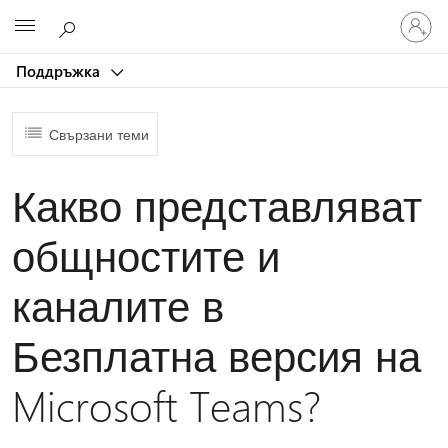
Влезте
Microsoft
във
вашия
Поддръжка
акаунт
Свързани теми
Какво представляват
общностите и
каналите в
Безплатна версия на
Microsoft Teams?