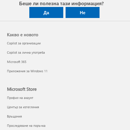
Беше ли полезна тази информация?
Да
Не
Какво е новото
Copilot за организации
Copilot за лична употреба
Microsoft 365
Приложения за Windows 11
Microsoft Store
Профил на акаунт
Център за изтегляния
Връщания
Проследяване на поръчка