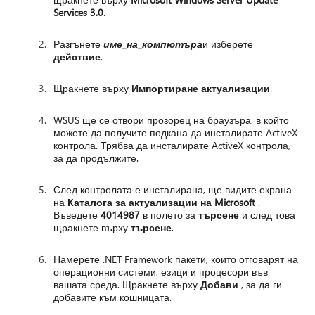
Services 3.0
.
Разгънете
име_на_компютъра
и изберете
действие
.
Щракнете върху
Импортиране актуализации
.
WSUS ще се отвори прозорец на браузъра, в който
можете да получите подкана да инсталирате ActiveX
контрола. Трябва да инсталирате ActiveX контрола,
за да продължите.
След контролата е инсталирана, ще видите екрана
на
Каталога за актуализации на Microsoft
.
Въведете
4014987
в полето за
търсене
и след това
щракнете върху
търсене
.
Намерете .NET Framework пакети, които отговарят на
операционни системи, езици и процесори във
вашата среда. Щракнете върху
Добави
, за да ги
добавите към кошницата.