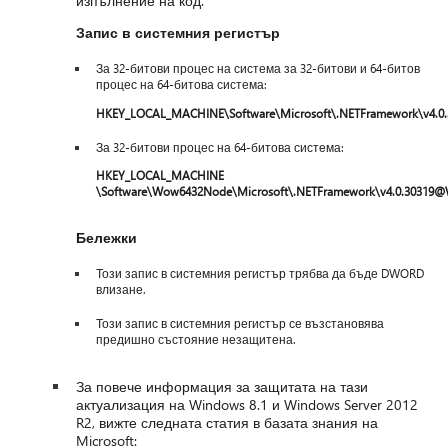
изпълнение на код.
Запис в системния регистър
За 32-битови процес на система за 32-битови и 64-битов
процес на 64-битова система:
HKEY_LOCAL_MACHINE\Software\Microsoft\.NETFramework\v4.0
За 32-битови процес на 64-битова система:
HKEY_LOCAL_MACHINE
\Software\Wow6432Node\Microsoft\.NETFramework\v4.0.30319
Бележки
Този запис в системния регистър трябва да бъде DWORD
влизане.
Този запис в системния регистър се възстановява
предишно състояние незащитена.
За повече информация за защитата на тази
актуализация на Windows 8.1 и Windows Server 2012
R2, вижте следната статия в базата знания на
Microsoft: