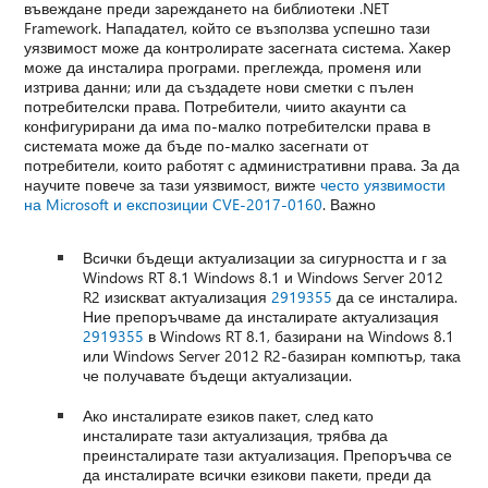
въвеждане преди зареждането на библиотеки .NET
Framework. Нападател, който се възползва успешно тази
уязвимост може да контролирате засегната система. Хакер
може да инсталира програми. преглежда, променя или
изтрива данни; или да създадете нови сметки с пълен
потребителски права. Потребители, чиито акаунти са
конфигурирани да има по-малко потребителски права в
системата може да бъде по-малко засегнати от
потребители, които работят с административни права. За да
научите повече за тази уязвимост, вижте
често уязвимости
на Microsoft и експозиции CVE-2017-0160
. Важно
Всички бъдещи актуализации за сигурността и г за
Windows RT 8.1 Windows 8.1 и Windows Server 2012
R2 изискват актуализация
2919355
да се инсталира.
Ние препоръчваме да инсталирате актуализация
2919355
в Windows RT 8.1, базирани на Windows 8.1
или Windows Server 2012 R2-базиран компютър, така
че получавате бъдещи актуализации.
Ако инсталирате езиков пакет, след като
инсталирате тази актуализация, трябва да
преинсталирате тази актуализация. Препоръчва се
да инсталирате всички езикови пакети, преди да