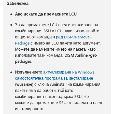
Забележка
Ако искате да премахнете LCU
За да премахнете LCU след инсталиране на
комбинирания SSU и LCU пакет, използвайте
опцията от команден
ред DISM/Remove-
Package
с името на LCU пакета като аргумент.
Можете да намерите името на пакета, като
използвате тази команда:
DISM /online /get-
packages
.
Изпълнението
актуализиране на Windows
самостоятелна програма за инсталиране
(
wusa.exe
) с ключа
/uninstall
на комбинирания
пакет няма да работи, тъй като
комбинираният пакет съдържа SSU. Не
можете да премахнете SSU от системата след
инсталирането.