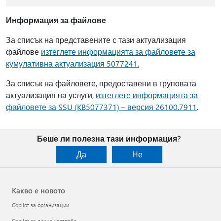
Информация за файлове
За списък на представените с тази актуализация
файлове
изтеглете информацията за файловете за
кумулативна актуализация 5077241
.
За списък на файловете, предоставени в груповата
актуализация на услуги,
изтеглете информацията за
файловете за SSU (KB5077371) – версия 26100.7911
.
Беше ли полезна тази информация?
Да
Не
Какво е новото
Copilot за организации
Copilot за лична употреба