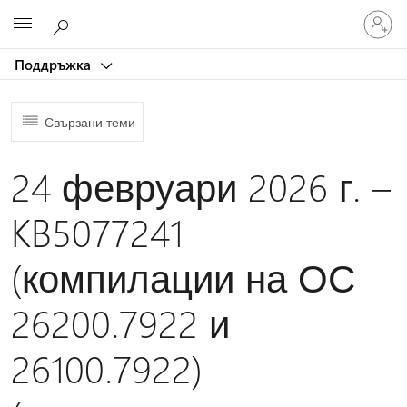
Влезте
Microsoft
във
вашия
Поддръжка
акаунт
Свързани теми
24 февруари 2026 г. –
KB5077241
(компилации на ОС
26200.7922 и
26100.7922)