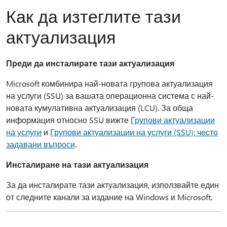
Как да изтеглите тази
актуализация
Преди да инсталирате тази актуализация
Microsoft комбинира най-новата групова актуализация
на услуги (SSU) за вашата операционна система с най-
новата кумулативна актуализация (LCU). За обща
информация относно SSU вижте
Групови актуализации
на услуги
и
Групови актуализации на услуги (SSU): често
задавани въпроси
.
Инсталиране на тази актуализация
За да инсталирате тази актуализация, използвайте един
от следните канали за издание на Windows и Microsoft.