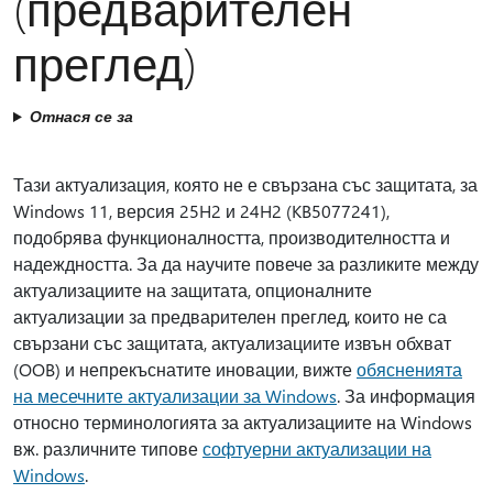
(предварителен
преглед)
Отнася се за
Тази актуализация, която не е свързана със защитата, за
Windows 11, версия 25H2 и 24H2 (KB5077241),
подобрява функционалността, производителността и
надеждността. За да научите повече за разликите между
актуализациите на защитата, опционалните
актуализации за предварителен преглед, които не са
свързани със защитата, актуализациите извън обхват
(OOB) и непрекъснатите иновации, вижте
обясненията
на месечните актуализации за Windows
. За информация
относно терминологията за актуализациите на Windows
вж. различните типове
софтуерни актуализации на
Windows
.