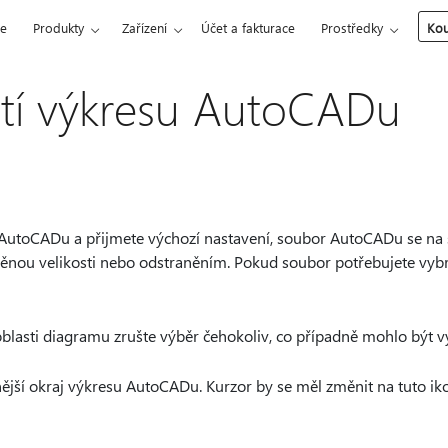
ce
Produkty
Zařízení
Účet a fakturace
Prostředky
Kou
í výkresu AutoCADu
AutoCADu a přijmete výchozí nastavení, soubor AutoCADu se na 
ěnou velikosti nebo odstraněním. Pokud soubor potřebujete vyb
blasti diagramu zrušte výběr čehokoliv, co případně mohlo být v
ější okraj výkresu AutoCADu. Kurzor by se měl změnit na tuto ik