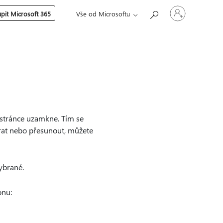
Přihlaste
pit Microsoft 365
Vše od Microsoftu
se
ke
svému
účtu
stránce uzamkne. Tím se
rat nebo přesunout, můžete
ybrané.
onu: