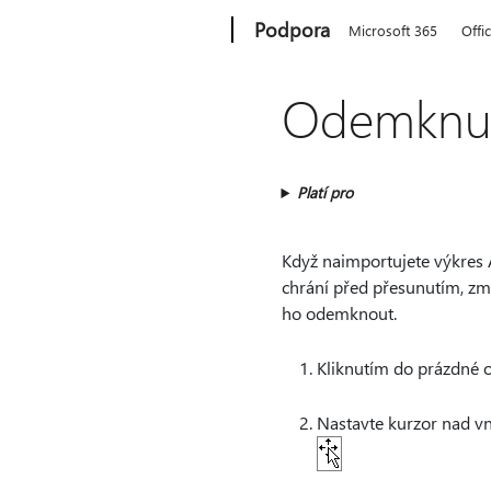
Microsoft
Podpora
Microsoft 365
Offi
Odemknut
Platí pro
Když naimportujete výkres 
chrání před přesunutím, zm
ho odemknout.
Kliknutím do prázdné o
Nastavte kurzor nad vn