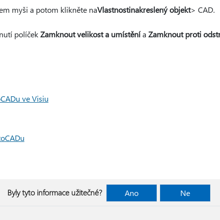
kem myši a potom klikněte na
Vlastnosti
nakreslený objekt
> CAD.
nutí políček
Zamknout velikost a umístění
a
Zamknout proti odst
oCADu ve Visiu
utoCADu
Byly tyto informace užitečné?
Ano
Ne