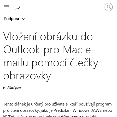
Přihlaste
Microsoft
se
ke
Podpora
svému
účtu
Vložení obrázku do
Outlook pro Mac e-
mailu pomocí čtečky
obrazovky
Platí pro
Tento článek je určený pro uživatele, kteří používají program
pro čtení obrazovky, jako je Předčítání Windows, JAWS nebo
NVDA s nástroji nebo funkcemi Windows a produkty