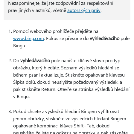
Nezapomínejte, že jste zodpovědní za respektování
práv jiných vlastníků, včetně
autorských práv
.
Pomocí webového prohlížeče přejděte na
www.bing.com
. Fokus se přesune do
vyhledávacího
pole
Bingu.
Do
vyhledávacího
pole napište klíčové slovo pro typ
obrázku, který hledáte. Seznam výsledků hledání se
během psaní aktualizuje. Stiskněte opakovaně klávesu
Šipka dolů, dokud neuslyšíte požadovaný výsledek, a
pak stiskněte Return. Otevře se stránka výsledků hledání
v Bingu.
Pokud chcete z výsledků hledání Bingem vyfiltrovat
jenom obrázky, stiskněte ve výsledcích hledání Bingem
opakovaně kombinaci kláves Shift+Tab, dokud
neuslyšíte, že jste na odkazu na obrázky, a pak stiskněte