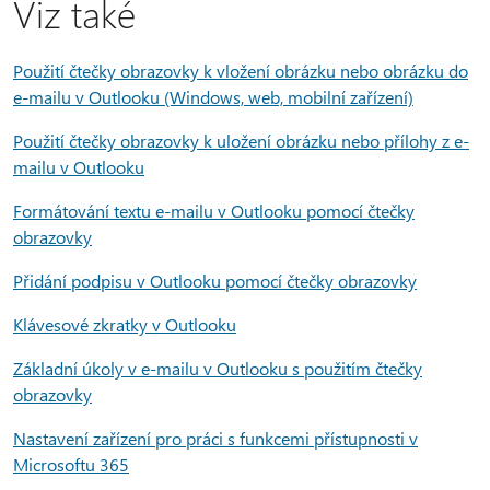
Viz také
Použití čtečky obrazovky k vložení obrázku nebo obrázku do
e-mailu v Outlooku (Windows, web, mobilní zařízení)
Použití čtečky obrazovky k uložení obrázku nebo přílohy z e-
mailu v Outlooku
Formátování textu e-mailu v Outlooku pomocí čtečky
obrazovky
Přidání podpisu v Outlooku pomocí čtečky obrazovky
Klávesové zkratky v Outlooku
Základní úkoly v e-mailu v Outlooku s použitím čtečky
obrazovky
Nastavení zařízení pro práci s funkcemi přístupnosti v
Microsoftu 365