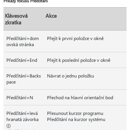
Příkazy fokusu Předčítání
Klávesová
Akce
zkratka
Předčítání+dom
Přejít k první položce v okně
ovská stránka
Předčítání+End
Přejít k poslední položce v okně
Předčítání+Backs
Návrat o jednu položku
pace
Předčítání+N
Přechod na hlavní orientační bod
Předčítání+levá
Přesunout kurzor programu
hranatá závorka
Předčítání na kurzor systému
([)