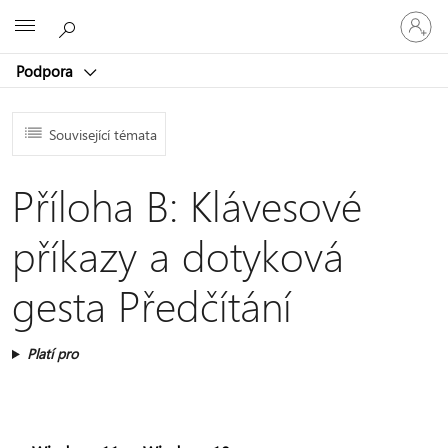
Přihlaste
Microsoft
se
ke
Podpora
svému
účtu
Související témata
Příloha B: Klávesové
příkazy a dotyková
gesta Předčítání
Platí pro