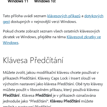
Windows 11
Windows 10:
Tato příloha uvádí seznam
klávesových příkazů
a
dotykových
gest
dostupných v nejnovější verzi Windows.
Pokud chcete zobrazit seznam všech ostatních klávesových
zkratek ve Windows, přejděte na téma
Klávesové zkratky ve
Windows
.
Klávesa Předčítání
Můžete zvolit, jakou modifikační klávesu chcete používat v
příkazech Předčítání. Klávesy Caps Lock i Insert slouží ve
výchozím nastavení jako klávesa Předčítání. Obě tyto klávesy
můžete použít v libovolném příkazu, který používá klávesu
Předčítání
. Klávesa
Předčítání
je v příkazech označována
jednoduše jako "Předčítání".
Klávesu Předčítání
můžete
změnit v nastavení Předčítání.