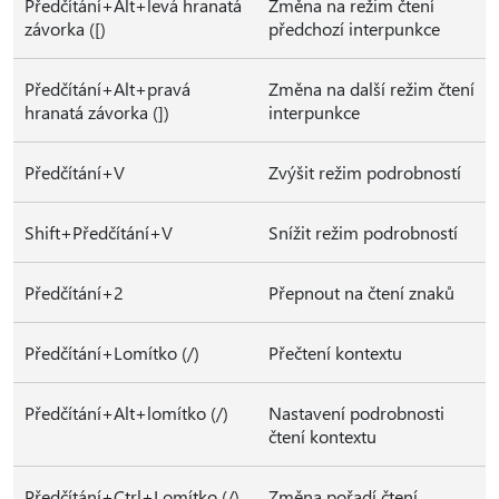
Předčítání+Alt+levá hranatá
Změna na režim čtení
závorka ([)
předchozí interpunkce
Předčítání+Alt+pravá
Změna na další režim čtení
hranatá závorka (])
interpunkce
Předčítání+V
Zvýšit režim podrobností
Shift+Předčítání+V
Snížit režim podrobností
Předčítání+2
Přepnout na čtení znaků
Předčítání+Lomítko (/)
Přečtení kontextu
Předčítání+Alt+lomítko (/)
Nastavení podrobnosti
čtení kontextu
Předčítání+Ctrl+Lomítko (/)
Změna pořadí čtení