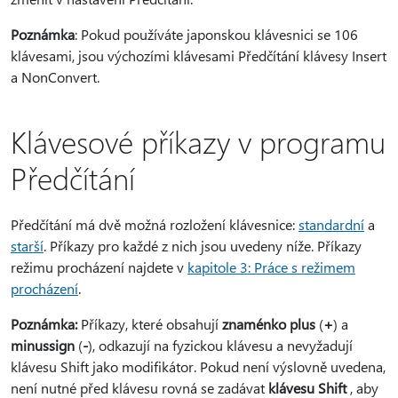
Poznámka
: Pokud používáte japonskou klávesnici se 106
klávesami, jsou výchozími klávesami Předčítání klávesy Insert
a NonConvert.
Klávesové příkazy v programu
Předčítání
Předčítání má dvě možná rozložení klávesnice:
standardní
a
starší
. Příkazy pro každé z nich jsou uvedeny níže. Příkazy
režimu procházení najdete v
kapitole 3: Práce s režimem
procházení
.
Poznámka:
Příkazy, které obsahují
znaménko plus
(
+
) a
minussign
(
-
), odkazují na fyzickou klávesu a nevyžadují
klávesu Shift jako modifikátor. Pokud není výslovně uvedena,
není nutné před klávesu rovná se zadávat
klávesu Shift
, aby