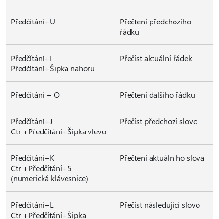
Předčítání+U
Přečtení předchozího
řádku
Předčítání+I
Přečíst aktuální řádek
Předčítání+Šipka nahoru
Předčítání + O
Přečtení dalšího řádku
Předčítání+J
Přečíst předchozí slovo
Ctrl+Předčítání+Šipka vlevo
Předčítání+K
Přečtení aktuálního slova
Ctrl+Předčítání+5
(numerická klávesnice)
Předčítání+L
Přečíst následující slovo
Ctrl+Předčítání+Šipka