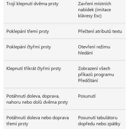
Trojí klepnutí dvěma prsty
Zavření místních
nabídek (imitace
klávesy Esc)
Poklepání třemi prsty
Přečtení atributů textu
Poklepání čtyřmi prsty
Otevření režimu
hledání
Klepnutí třikrát čtyřmi prsty
Zobrazení všech
příkazů programu
Předčítání
Potáhnutí doleva, doprava,
Posunutí
nahoru nebo dolů dvěma prsty
Potáhnutí doleva nebo doprava
Posunutí tabulátoru
třemi prsty
dopředu nebo zpátky