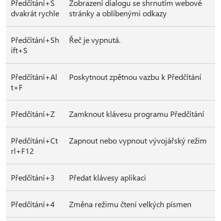
Předčítání+S
Zobrazení dialogu se shrnutím webové
dvakrát rychle
stránky a oblíbenými odkazy
Předčítání+Sh
Řeč je vypnutá.
ift+S
Předčítání+Al
Poskytnout zpětnou vazbu k Předčítání
t+F
Předčítání+Z
Zamknout klávesu programu Předčítání
Předčítání+Ct
Zapnout nebo vypnout vývojářský režim
rl+F12
Předčítání+3
Předat klávesy aplikaci
Předčítání+4
Změna režimu čtení velkých písmen