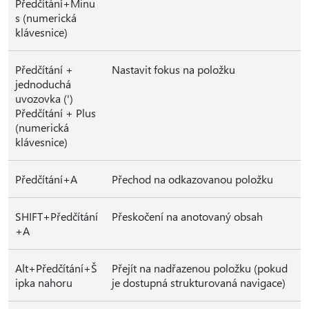
Předčítání+Minu
s (numerická
klávesnice)
Předčítání +
Nastavit fokus na položku
jednoduchá
uvozovka (')
Předčítání + Plus
(numerická
klávesnice)
Předčítání+A
Přechod na odkazovanou položku
SHIFT+Předčítání
Přeskočení na anotovaný obsah
+A
Alt+Předčítání+Š
Přejít na nadřazenou položku (pokud
ipka nahoru
je dostupná strukturovaná navigace)