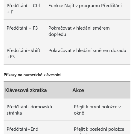
Předčítání + Ctrl
Funkce Najít v programu Předčítání
+ F
Předčítání + F3
Pokračovat v hledání směrem
dopředu
Předčítání+Shift
Pokračovat v hledání směrem dozadu
+F3
Příkazy na numerické klávesnici
Klávesová zkratka
Akce
Předčítání+domovská
Přejít k první položce v
stránka
okně
Předčítání+End
Přejít k poslední položce