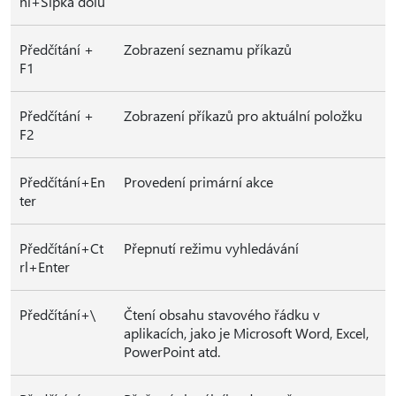
ní+Šipka dolů
Předčítání +
Zobrazení seznamu příkazů
F1
Předčítání +
Zobrazení příkazů pro aktuální položku
F2
Předčítání+En
Provedení primární akce
ter
Předčítání+Ct
Přepnutí režimu vyhledávání
rl+Enter
Předčítání+\
Čtení obsahu stavového řádku v
aplikacích, jako je Microsoft Word, Excel,
PowerPoint atd.