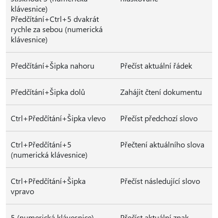
klávesnice)
Předčítání+Ctrl+5 dvakrát
rychle za sebou (numerická
klávesnice)
Předčítání+Šipka nahoru
Přečíst aktuální řádek
Předčítání+Šipka dolů
Zahájit čtení dokumentu
Ctrl+Předčítání+Šipka vlevo
Přečíst předchozí slovo
Ctrl+Předčítání+5
Přečtení aktuálního slova
(numerická klávesnice)
Ctrl+Předčítání+Šipka
Přečíst následující slovo
vpravo
5 (numerická klávesnice)
Přečíst aktuální znak