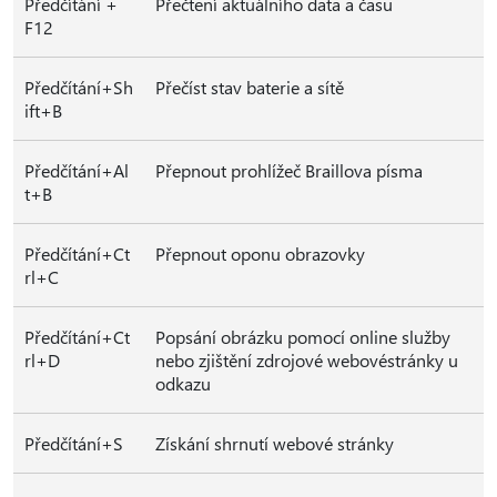
Předčítání +
Přečtení aktuálního data a času
F12
Předčítání+Sh
Přečíst stav baterie a sítě
ift+B
Předčítání+Al
Přepnout prohlížeč Braillova písma
t+B
Předčítání+Ct
Přepnout oponu obrazovky
rl+C
Předčítání+Ct
Popsání obrázku pomocí online služby
rl+D
nebo zjištění zdrojové webovéstránky u
odkazu
Předčítání+S
Získání shrnutí webové stránky