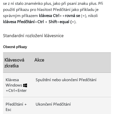
se z ní stalo znaménko plus, jako při psaní znaku plus. Při
použití příkazu pro hlasitost Předčítání jako příkladu je
správným příkazem
klávesa Ctrl
+
+
rovná se
(=), nikoli
klávesa Předčítání
+
Ctrl
+
Shift
+
equal (
=).
Standardní rozložení klávesnice
Obecné příkazy
Klávesová
Akce
zkratka
Klávesa
Spuštění nebo ukončení Předčítání
Windows
+Ctrl+Enter
Předčítání +
Ukončení Předčítání
Esc