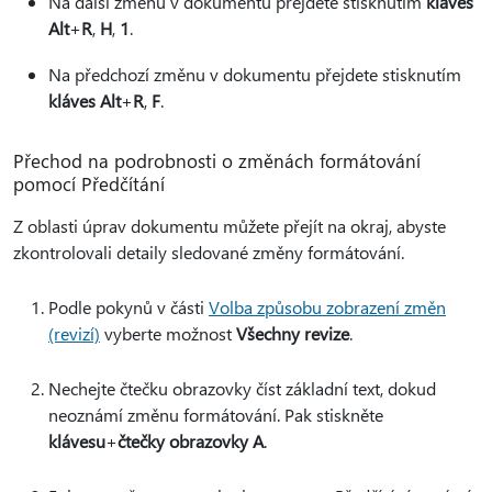
Na další změnu v dokumentu přejdete stisknutím
kláves
Alt
+
R
,
H
,
1
.
Na předchozí změnu v dokumentu přejdete stisknutím
kláves Alt
+
R
,
F
.
Přechod na podrobnosti o změnách formátování
pomocí Předčítání
Z oblasti úprav dokumentu můžete přejít na okraj, abyste
zkontrolovali detaily sledované změny formátování.
Podle pokynů v části
Volba způsobu zobrazení změn
(revizí)
vyberte možnost
Všechny revize
.
Nechejte čtečku obrazovky číst základní text, dokud
neoznámí změnu formátování. Pak stiskněte
klávesu
+
čtečky obrazovky A
.