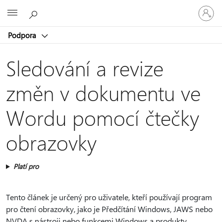
Přihlaste
Microsoft
se
ke
Podpora
svému
účtu
Sledování a revize
změn v dokumentu ve
Wordu pomocí čtečky
obrazovky
Platí pro
Tento článek je určený pro uživatele, kteří používají program
pro čtení obrazovky, jako je Předčítání Windows, JAWS nebo
NVDA s nástroji nebo funkcemi Windows a produkty