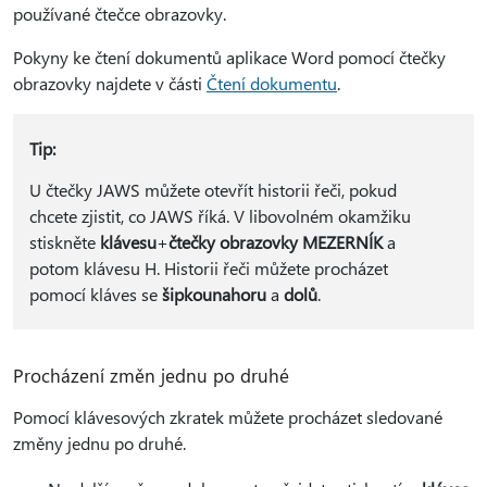
používané čtečce obrazovky.
Pokyny ke čtení dokumentů aplikace Word pomocí čtečky
obrazovky najdete v části
Čtení dokumentu
.
Tip:
U čtečky JAWS můžete otevřít historii řeči, pokud
chcete zjistit, co JAWS říká. V libovolném okamžiku
stiskněte
klávesu
+
čtečky obrazovky MEZERNÍK
a
potom klávesu H. Historii řeči můžete procházet
pomocí kláves se
šipkou
nahoru
a
dolů
.
Procházení změn jednu po druhé
Pomocí klávesových zkratek můžete procházet sledované
změny jednu po druhé.