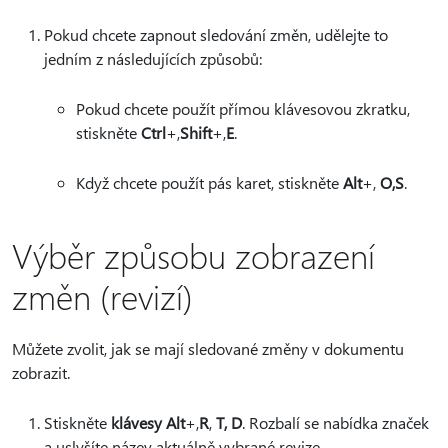
Pokud chcete zapnout sledování změn, udělejte to
jedním z následujících způsobů:
Pokud chcete použít přímou klávesovou zkratku,
stiskněte
Ctrl
+,
Shift
+,
E
.
Když chcete použít pás karet, stiskněte
Alt
+,
O
,
S
.
Výběr způsobu zobrazení
změn (revizí)
Můžete zvolit, jak se mají sledované změny v dokumentu
zobrazit.
Stiskněte
klávesy Alt
+,
R
,
T, D
.
Rozbalí se nabídka značek
a uslyšíte název aktuálně vybrané revize.