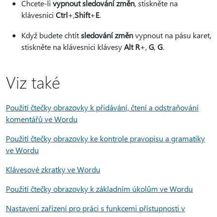
Chcete-li
vypnout sledování změn
, stiskněte na
klávesnici
Ctrl
+,
Shift
+
E
.
Když budete chtít
sledování změn
vypnout na pásu karet,
stiskněte na klávesnici klávesy
Alt R
+,
G
,
G
.
Viz také
Použití čtečky obrazovky k přidávání, čtení a odstraňování
komentářů ve Wordu
Použití čtečky obrazovky ke kontrole pravopisu a gramatiky
ve Wordu
Klávesové zkratky ve Wordu
Použití čtečky obrazovky k základním úkolům ve Wordu
Nastavení zařízení pro práci s funkcemi přístupnosti v