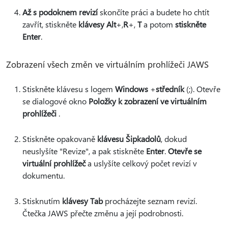
Až s podoknem revizí
skončíte práci a budete ho chtít
zavřít, stiskněte
klávesy Alt
+,
R
+,
T
a potom
stiskněte
Enter
.
Zobrazení všech změn ve virtuálním prohlížeči JAWS
Stiskněte klávesu s logem
Windows
+
středník
(;). Otevře
se dialogové okno
Položky k zobrazení ve virtuálním
prohlížeči
.
Stiskněte opakovaně
klávesu Šipka
dolů
, dokud
neuslyšíte "Revize", a pak stiskněte
Enter
.
Otevře se
virtuální prohlížeč
a uslyšíte celkový počet revizí v
dokumentu.
Stisknutím
klávesy Tab
procházejte seznam revizí.
Čtečka JAWS přečte změnu a její podrobnosti.