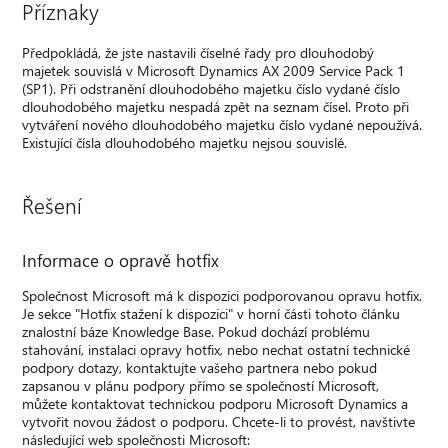
Příznaky
Předpokládá, že jste nastavili číselné řady pro dlouhodobý
majetek souvislá v Microsoft Dynamics AX 2009 Service Pack 1
(SP1). Při odstranění dlouhodobého majetku číslo vydané číslo
dlouhodobého majetku nespadá zpět na seznam čísel. Proto při
vytváření nového dlouhodobého majetku číslo vydané nepoužívá.
Existující čísla dlouhodobého majetku nejsou souvislé.
Řešení
Informace o opravě hotfix
Společnost Microsoft má k dispozici podporovanou opravu hotfix.
Je sekce "Hotfix stažení k dispozici" v horní části tohoto článku
znalostní báze Knowledge Base. Pokud dochází problému
stahování, instalaci opravy hotfix, nebo nechat ostatní technické
podpory dotazy, kontaktujte vašeho partnera nebo pokud
zapsanou v plánu podpory přímo se společností Microsoft,
můžete kontaktovat technickou podporu Microsoft Dynamics a
vytvořit novou žádost o podporu. Chcete-li to provést, navštivte
následující web společnosti Microsoft: