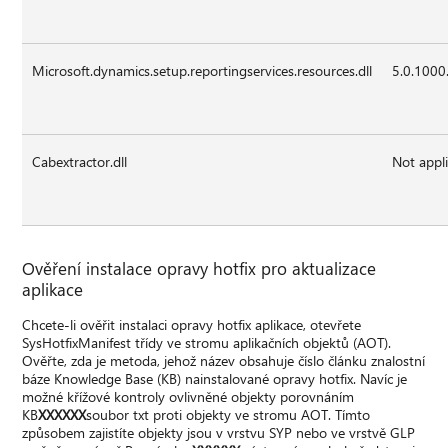
Microsoft.dynamics.setup.reportingservices.resources.dll
5.0.1000
Cabextractor.dll
Not appl
Ověření instalace opravy hotfix pro aktualizace
aplikace
Chcete-li ověřit instalaci opravy hotfix aplikace, otevřete
SysHotfixManifest třídy ve stromu aplikačních objektů (AOT).
Ověřte, zda je metoda, jehož název obsahuje číslo článku znalostní
báze Knowledge Base (KB) nainstalované opravy hotfix. Navíc je
možné křížové kontroly ovlivněné objekty porovnáním
KB
XXXXXX
soubor txt proti objekty ve stromu AOT. Tímto
způsobem zajistíte objekty jsou v vrstvu SYP nebo ve vrstvě GLP