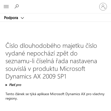
Přihlaste
Microsoft
se
ke
Podpora
svému
účtu
Číslo dlouhodobého majetku číslo
vydané nepochází zpět do
seznamu-li číselná řada nastavena
souvislá v produktu Microsoft
Dynamics AX 2009 SP1
Platí pro
Tento článek se týká aplikace Microsoft Dynamics AX pro všechny
regiony.