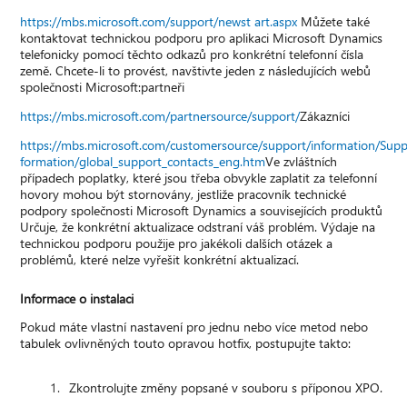
https://mbs.microsoft.com/support/newst art.aspx
Můžete také
kontaktovat technickou podporu pro aplikaci Microsoft Dynamics
telefonicky pomocí těchto odkazů pro konkrétní telefonní čísla
země. Chcete-li to provést, navštivte jeden z následujících webů
společnosti Microsoft:partneři
https://mbs.microsoft.com/partnersource/support/
Zákazníci
https://mbs.microsoft.com/customersource/support/information/Supp
formation/global_support_contacts_eng.htm
Ve zvláštních
případech poplatky, které jsou třeba obvykle zaplatit za telefonní
hovory mohou být stornovány, jestliže pracovník technické
podpory společnosti Microsoft Dynamics a souvisejících produktů
Určuje, že konkrétní aktualizace odstraní váš problém. Výdaje na
technickou podporu použije pro jakékoli dalších otázek a
problémů, které nelze vyřešit konkrétní aktualizací.
Informace o instalaci
Pokud máte vlastní nastavení pro jednu nebo více metod nebo
tabulek ovlivněných touto opravou hotfix, postupujte takto:
Zkontrolujte změny popsané v souboru s příponou XPO.