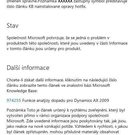
změněn správně.Poznámka
XXXXXX
zástupný symbol představuje
číslo článku KB nainstalované opravy hotfix.
Stav
Společnost Microsoft potvrzuje, že se jedná o problém v
produktech této společnosti, které jsou uvedeny v části Informace
v tomto článku jsou určeny pro produkt.
Další informace
Chcete-li získat další informace, kliknutím na následující číslo
článku zobrazíte tento článek ve znalostní bázi Microsoft
Knowledge Base:
974255
Funkce analýzy dopadu pro Dynamics AX 2009
Poznámka Toto je článek určený k rychlému zveřejnění, který byl
vytvořen přímo v rámci organizace podpory společnosti
Microsoft. Zde uvedené informace jsou poskytovány tak, jak jsou,
jako reakce na nově vznikající potíže. Vzhledem k rychlosti, s jakou
byl článek zpřístupněn, mohou příslušné materiály obsahovat