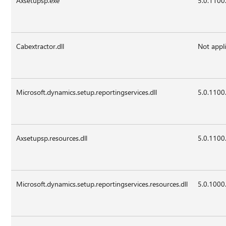
Axsetupsp.exe
5.0.1100
Cabextractor.dll
Not appl
Microsoft.dynamics.setup.reportingservices.dll
5.0.1100
Axsetupsp.resources.dll
5.0.1100
Microsoft.dynamics.setup.reportingservices.resources.dll
5.0.1000