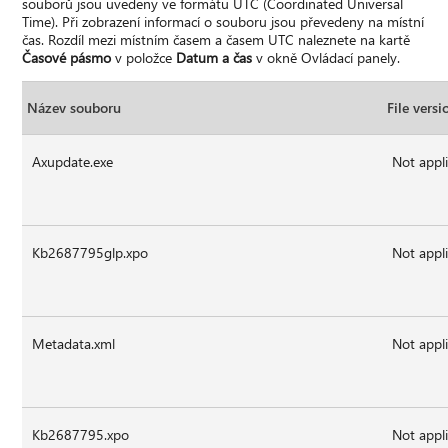
souborů jsou uvedeny ve formátu UTC (Coordinated Universal
Time). Při zobrazení informací o souboru jsou převedeny na místní
čas. Rozdíl mezi místním časem a časem UTC naleznete na kartě
Časové pásmo
v položce
Datum a čas
v okně Ovládací panely.
Název souboru
File versi
Axupdate.exe
Not appl
Kb2687795glp.xpo
Not appl
Metadata.xml
Not appl
Kb2687795.xpo
Not appl