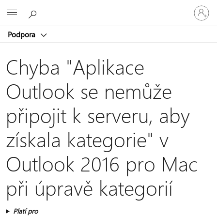
Přihlaste
Microsoft
se
ke
Podpora
svému
účtu
Chyba "Aplikace
Outlook se nemůže
připojit k serveru, aby
získala kategorie" v
Outlook 2016 pro Mac
při úpravě kategorií
Platí pro