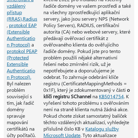
vzdálený
řadiče domény ve vašem prostředí a také
přístup
na všechny zprostředkující aplikační
(RRAS),
Radius
servery, jako jsou servery NPS (Network
,
protokol EAP
Policy Servers), RADIUS, certifikační
(Extensible
autorita (CA) nebo webové servery, které
Authenticatio
předávají ověřovací certifikát z
n Protocol)
a
ověřovaného klienta do ověřujícího
protokol PEAP
řadiče domény. Pokud jste pro tento
(Protected
problém použili nějaké alternativní
Extensible
řešení nebo zmírnění rizik, už je
Authenticatio
nepotřebujete a doporučujeme je
n Protocol).
odebrat. To zahrnuje odebrání klíče
Byl nalezen
registru (CertificateMappingMethods =
problém
0x1F), který je zdokumentovaný v části
o
související s
klíči registru SChannel
na
KB5014754
. K
tím, jak řadič
vyřešení tohoto problému s ověřováním
domény
není na straně klienta nutná žádná akce.
spravuje
Pokud chcete získat samostatný balíček
mapování
těchto vzdálených aktualizací, vyhledejte
certifikátů na
příslušné číslo KB v
Katalogu služby
účty počítačů.
Microsoft Update
. Tyto aktualizace