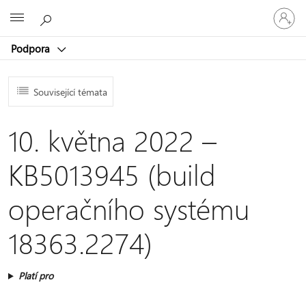
Přihlaste
Microsoft
se
ke
Podpora
svému
účtu
Související témata
10. května 2022 –
KB5013945 (build
operačního systému
18363.2274)
Platí pro