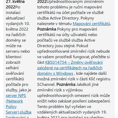
27. května
2022
Upřednostňovaným zmírněním
2022
Po
tohoto problému je ruční mapování
instalaci
certifikátů na účet počítače ve službě
aktualizací
služba Active Directory. Pokyny
vydaných 10.
naleznete v tématu
Mapování certifikátů
.
května 2022
Poznámka
Pokyny pro mapování
na řadičích
certifikátů na účty uživatelů nebo
domény se
počítačů ve službě služba Active
může na
Directory jsou stejné. Pokud
serveru nebo
upřednostňované zmírnění rizik nebude
klientovi
ve vašem prostředí fungovat, přečtěte si
zobrazit
část
KB5014754 – Změny ověřování
selhání
založené na certifikátech na řadičích
ověřování
domény s Windows
, kde najdete další
certifikátů
možná zmírnění rizik v části Klíč registru
počítače pro
SChannel.
Poznámka
Jakékoli jiné
služby, jako je
zmírnění rizik s výjimkou
server NPS
upřednostňovaných omezení rizik může
(Network
snížit nebo zakázat posílení zabezpečení.
Policy
Tento problém byl vyřešen ve
Server),
služba
vzdálených aktualizacích vydaných 19.
Směrování a
května 2022 pro instalaci na všechny